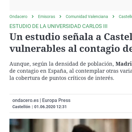
La rosa de los vientos
Caso
Extremadura
Gente viajera
Retornados
Galicia
Ondacero
Emisoras
Comunidad Valenciana
Castel
Como el perro y el
Equipo de investigación
La Rioja
ESTUDIO DE LA UNIVERSIDAD CARLOS III
gato
Un estudio señala a Caste
Operación Viuda
Navarra
Negra
País Vasco
vulnerables al contagio de
Aunque, según la densidad de población,
Madr
de contagio en España, al contemplar otras vari
la cobertura de puntos críticos de interés.
ondacero.es | Europa Press
Castellón
|
01.06.2020 12:31