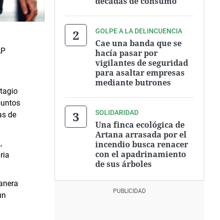
décadas de consumo
GOLPE A LA DELINCUENCIA
Cae una banda que se
AP
hacía pasar por
vigilantes de seguridad
para asaltar empresas
mediante butrones
tagio
puntos
SOLIDARIDAD
as de
Una finca ecológica de
Artana arrasada por el
,
incendio busca renacer
con el apadrinamiento
ria
de sus árboles
manera
un