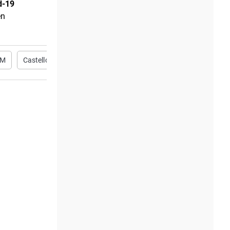
d-19
en
CM
Castellón