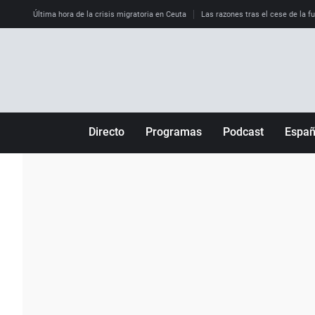
Última hora de la crisis migratoria en Ceuta
Las razones tras el cese de la f
Directo
Programas
Podcast
Espa
Más de uno
Los Perseguidos
Andalucía
Por fin
Malas decisiones
Aragón
Julia en la onda
Expedientes del más allá
Baleares
La brújula
El viaje del Guernica
Cantabria
Radioestadio
Invisibles
Cataluña
Radioestadio noche
Prohibido morirse
Comunidad de M
El colegio invisible
Esto no ha pasado
Comunitat Vale