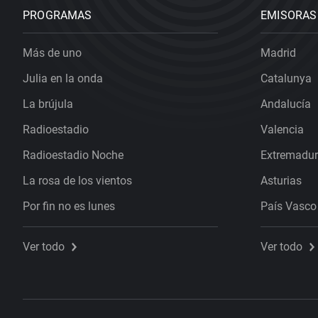
PROGRAMAS
EMISORAS
Más de uno
Madrid
Julia en la onda
Catalunya
La brújula
Andalucía
Radioestadio
Valencia
Radioestadio Noche
Extremadu
La rosa de los vientos
Asturias
Por fin no es lunes
País Vasco
Ver todo
Ver todo