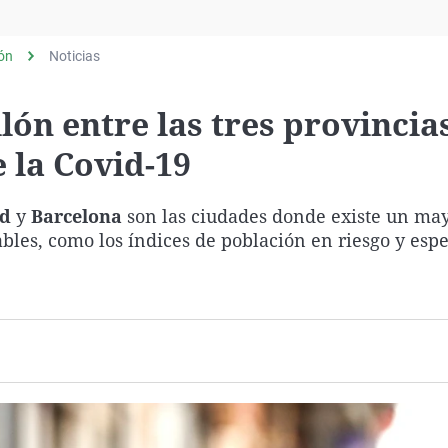
Virales
Televisión
lón
Noticias
Elecciones
llón entre las tres provinci
 la Covid-19
id
y
Barcelona
son las ciudades donde existe un may
ables, como los índices de población en riesgo y esp