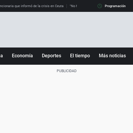
uncionaria que informó de la crisis en Ceuta
"No hay mafias, que no nos engañen": exper
Programación
ña
Economía
Deportes
El tiempo
Más noticias
Fútbol
Sociedad
Baloncesto
Mundo
Tenis
Salud
Motor
Cultura
Ciencia y Tecnología
adrid
Gastronomía
nciana
Medio ambiente