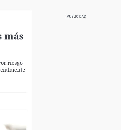
as más
or riesgo
ecialmente