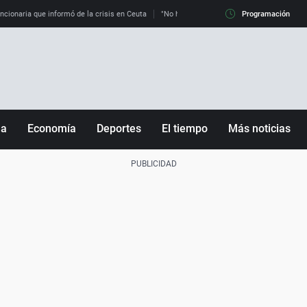
uncionaria que informó de la crisis en Ceuta
"No hay mafias, que no nos engañen": exper
Programación
ña
Economía
Deportes
El tiempo
Más noticias
Fútbol
Sociedad
Baloncesto
Mundo
Tenis
Salud
Motor
Cultura
Ciencia y Tecnología
adrid
Gastronomía
nciana
Medio ambiente