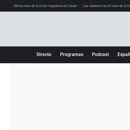
Última hora de la crisis migratoria en Ceuta
Las razones tras el cese de la f
Directo
Programas
Podcast
Espa
Más de uno
Los Perseguidos
Andalucía
Por fin
Malas decisiones
Aragón
Julia en la onda
Expedientes del más allá
Baleares
La brújula
El viaje del Guernica
Cantabria
Radioestadio
Invisibles
Cataluña
Radioestadio noche
Prohibido morirse
Comunidad de M
El colegio invisible
Esto no ha pasado
Comunitat Vale