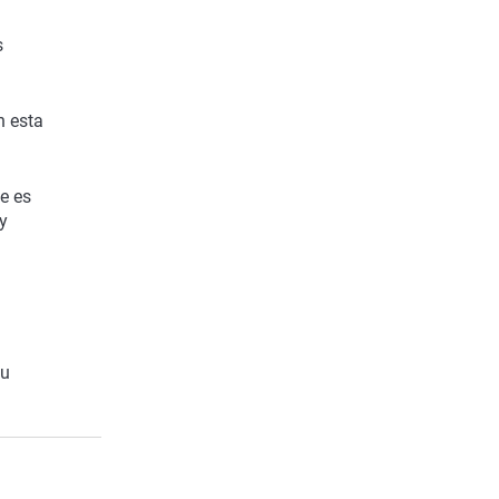
s
n esta
e es
y
su