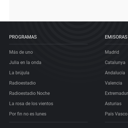
PROGRAMAS
EMISORAS
Más de uno
Madrid
Julia en la onda
Catalunya
La brújula
Andalucía
Radioestadio
Valencia
Radioestadio Noche
Extremadu
La rosa de los vientos
Asturias
Por fin no es lunes
País Vasco