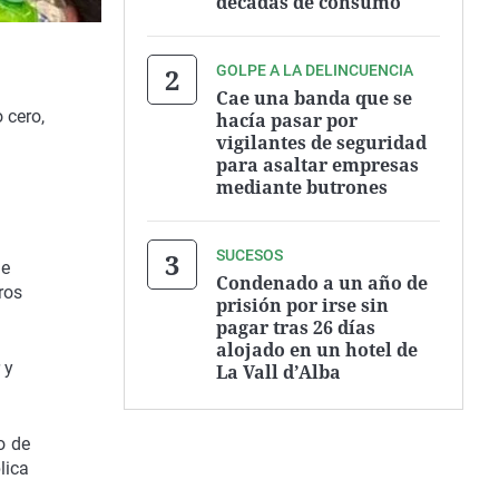
décadas de consumo
GOLPE A LA DELINCUENCIA
Cae una banda que se
 cero,
hacía pasar por
vigilantes de seguridad
para asaltar empresas
mediante butrones
SUCESOS
de
Condenado a un año de
ros
prisión por irse sin
pagar tras 26 días
alojado en un hotel de
 y
La Vall d’Alba
o de
lica