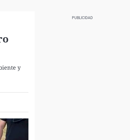
ro
biente y