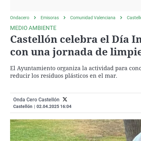
La rosa de los vientos
Caso
Extremadura
Gente viajera
Retornados
Galicia
Ondacero
Emisoras
Comunidad Valenciana
Castel
Como el perro y el
Equipo de investigación
La Rioja
MEDIO AMBIENTE
gato
Castellón celebra el Día 
Operación Viuda
Navarra
Negra
País Vasco
con una jornada de limpi
El Ayuntamiento organiza la actividad para con
reducir los residuos plásticos en el mar.
Onda Cero Castellón
Castellón
|
02.04.2025 16:04