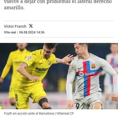
vuelve a dejar con problemas el lateral derecho
La rosa de los vientos
Caso
Extremadura
Virales
amarillo.
Gente viajera
Retornados
Galicia
Televisión
Como el perro y el gat
Equipo de investigaci
La Rioja
Elecciones
Víctor Franch
Operación Viuda Negr
Navarra
VIla-real
|
06.08.2024 14:36
País Vasco
Foyth en acción ante el Barcelona | Villarreal CF