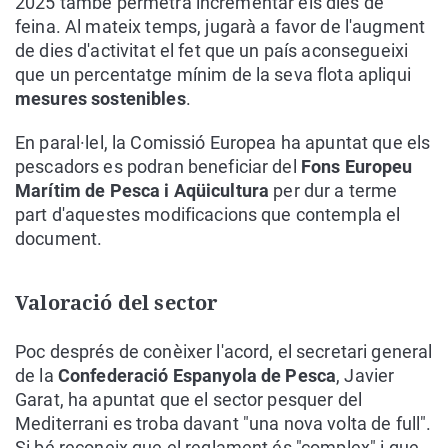
2025 també permetrà incrementar els dies de
feina. Al mateix temps, jugarà a favor de l'augment
de dies d'activitat el fet que un país aconsegueixi
que un percentatge mínim de la seva flota apliqui
mesures sostenibles
.
En paral·lel, la Comissió Europea ha apuntat que els
pescadors es podran beneficiar del
Fons Europeu
Marítim de Pesca i Aqüicultura
per dur a terme
part d'aquestes modificacions que contempla el
document.
Valoració del sector
Poc després de conèixer l'acord, el secretari general
de la
Confederació Espanyola de Pesca
, Javier
Garat, ha apuntat que el sector pesquer del
Mediterrani es troba davant "una nova volta de full".
Si bé reconeix que el reglament és "complex" i que