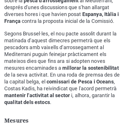
sobre la
pesca d'arrossegament
al Mediterrani,
després d'unes discussions que s'han allargat
diverses hores i que havien posat
Espanya, Itàlia i
França
contra la proposta inicial de la Comissió.
Segons Brussel·les, el nou pacte assolit durant la
matinada d'aquest dimecres permetrà que els
pescadors amb vaixells d'arrossegament al
Mediterrani puguin feinejar pràcticament els
mateixos dies que fins ara si adopten noves
mesures encaminades a
millorar la sostenibilitat
de la seva activitat. En una roda de premsa des de
la capital belga, el
comissari de Pesca i Oceans
,
Costas Kadis, ha reivindicat que l'acord permetrà
mantenir l'activitat al sector
i, alhora, garantir la
qualitat dels estocs
.
Mesures