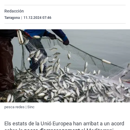
La rosa de los vientos
Caso
Extremadura
Virales
Redacción
Gente viajera
Retornados
Galicia
Televisión
Tarragona
|
11.12.2024 07:46
Como el perro y el gat
Equipo de investigaci
La Rioja
Elecciones
Operación Viuda Negr
Navarra
País Vasco
pesca redes | Sinc
Els estats de la Unió Europea han arribat a un acord