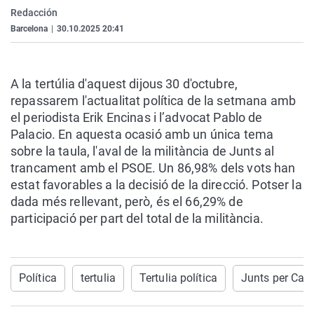
La rosa de los vientos
Caso
Extremadura
Virales
Redacción
Barcelona
|
30.10.2025 20:41
Gente viajera
Retornados
Galicia
Televisión
Como el perro y el gat
Equipo de investigaci
La Rioja
Elecciones
A la tertúlia d'aquest dijous 30 d'octubre,
Operación Viuda Negr
Navarra
repassarem
l'actualitat política
de la setmana amb
País Vasco
el periodista
Erik Encinas
i l’advocat
Pablo de
Palacio
. En aquesta ocasió amb un única tema
sobre la taula, l'aval de la militància de Junts al
trancament amb el PSOE. Un 86,98% dels vots han
estat favorables a la decisió de la direcció. Potser la
dada més rellevant, però, és el 66,29% de
participació per part del total de la militància.
Política
tertulia
Tertulia política
Junts per Cat