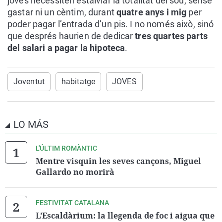
joves necessiten estalviar la totalitat del sou, sense
gastar ni un cèntim, durant
quatre anys i mig
per
poder pagar l’entrada d’un pis. I no només això, sinó
que després haurien de dedicar
tres quartes parts
del salari a pagar la hipoteca
.
Joventut
habitatge
JOVES
LO MÁS
L'ÚLTIM ROMÀNTIC
Mentre visquin les seves cançons, Miguel
Gallardo no morirà
FESTIVITAT CATALANA
L’Escaldàrium: la llegenda de foc i aigua que