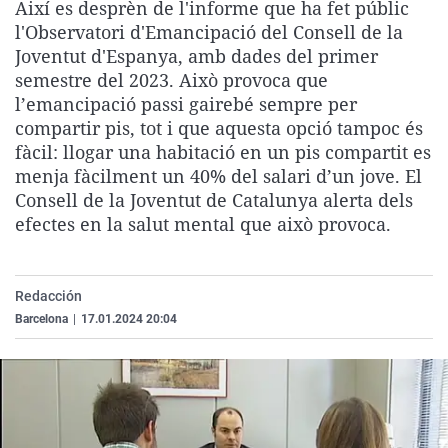
Així es desprèn de l'informe que ha fet públic
La rosa de los vientos
Caso
Extremadura
Virales
l'Observatori d'Emancipació del Consell de la
Gente viajera
Retornados
Galicia
Televisión
Joventut d'Espanya, amb dades del primer
semestre del 2023. Això provoca que
Como el perro y el gat
Equipo de investigaci
La Rioja
Elecciones
l’emancipació passi gairebé sempre per
Operación Viuda Negr
Navarra
compartir pis, tot i que aquesta opció tampoc és
fàcil: llogar una habitació en un pis compartit es
País Vasco
menja fàcilment un 40% del salari d’un jove. El
Consell de la Joventut de Catalunya alerta dels
efectes en la salut mental que això provoca.
Redacción
Barcelona
|
17.01.2024 20:04