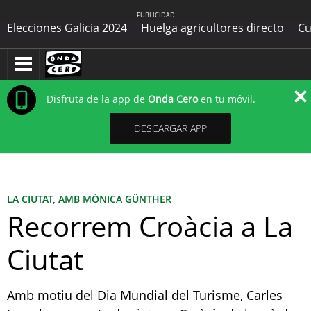
PUBLICIDAD
Elecciones Galicia 2024
Huelga agricultores directo
Cu
Disfruta de la app de
Onda Cero
en tu móvil.
DESCARGAR APP
LA CIUTAT, AMB MÒNICA GÜNTHER
Recorrem Croàcia a La
Ciutat
Amb motiu del Dia Mundial del Turisme, Carles