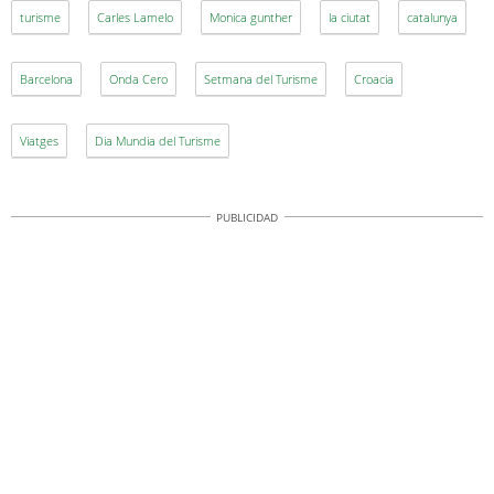
turisme
Carles Lamelo
Monica gunther
la ciutat
catalunya
Barcelona
Onda Cero
Setmana del Turisme
Croacia
Viatges
Dia Mundia del Turisme
PUBLICIDAD