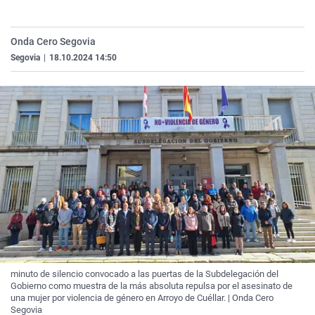
La rosa de los vientos
Caso
Extremadura
Virales
Gente viajera
Retornados
Galicia
Televisión
Onda Cero Segovia
Segovia
|
18.10.2024 14:50
Como el perro y el gat
Equipo de investigaci
La Rioja
Elecciones
Operación Viuda Negr
Navarra
País Vasco
minuto de silencio convocado a las puertas de la Subdelegación del
Gobierno como muestra de la más absoluta repulsa por el asesinato de
una mujer por violencia de género en Arroyo de Cuéllar. | Onda Cero
Segovia