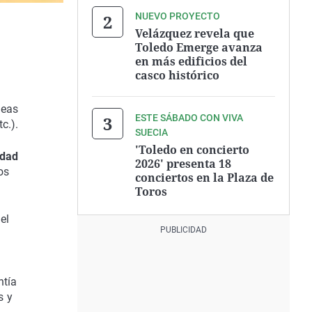
NUEVO PROYECTO
Velázquez revela que
Toledo Emerge avanza
en más edificios del
casco histórico
neas
ESTE SÁBADO CON VIVA
c.).
SUECIA
'Toledo en concierto
udad
2026' presenta 18
os
conciertos en la Plaza de
Toros
el
ntía
s y