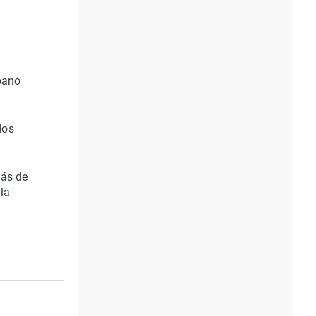
rbano
dos
más de
 la