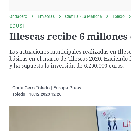
La rosa de los vientos
Caso
Extremadura
Gente viajera
Retornados
Galicia
Ondacero
Emisoras
Castilla - La Mancha
Toledo
Como el perro y el
Equipo de investigación
La Rioja
EDUSI
gato
Illescas recibe 6 millone
Operación Viuda
Navarra
Negra
País Vasco
Las actuaciones municipales realizadas en Illesc
básicas en el marco de 'Illescas 2020. Haciendo 
y ha supuesto la inversión de 6.250.000 euros.
Onda Cero Toledo | Europa Press
Toledo
|
18.12.2023 12:26