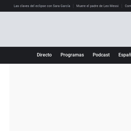
Las claves del eclipse con Sara García
Muere el padre de Leo Messi
Cont
Directo
Programas
Podcast
Espa
Más de uno
Los Perseguidos
Andalucía
Por fin
Malas decisiones
Aragón
Julia en la onda
Expedientes del más allá
Baleares
La brújula
El viaje del Guernica
Cantabria
Radioestadio
Invisibles
Cataluña
Radioestadio noche
Prohibido morirse
Comunidad de M
El colegio invisible
Esto no ha pasado
Comunitat Vale