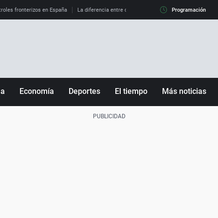
roles fronterizos en España
La diferencia entre observar el eclipse al 99% y al 100%
Programación
ña
Economía
Deportes
El tiempo
Más noticias
Fútbol
Sociedad
Baloncesto
Mundo
Tenis
Salud
Motor
Cultura
Ciencia y Tecnología
adrid
Gastronomía
nciana
Medio ambiente