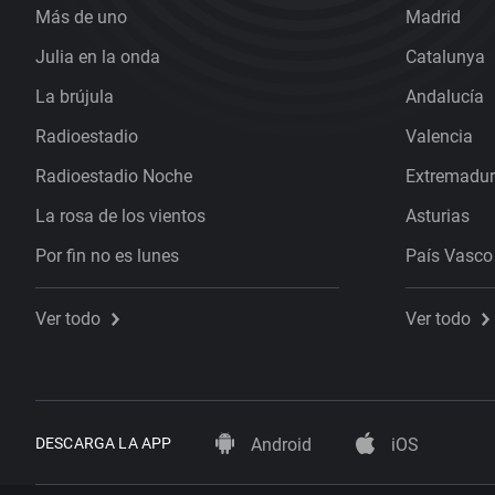
Más de uno
Madrid
Julia en la onda
Catalunya
La brújula
Andalucía
Radioestadio
Valencia
Radioestadio Noche
Extremadu
La rosa de los vientos
Asturias
Por fin no es lunes
País Vasco
Ver todo
Ver todo
DESCARGA LA APP
Android
iOS