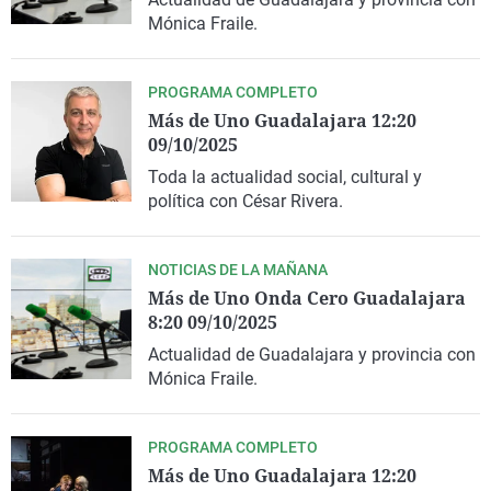
La rosa de los vientos
Caso
Extremadura
Virales
Mónica Fraile.
Gente viajera
Retornados
Galicia
Televisión
PROGRAMA COMPLETO
Como el perro y el gat
Equipo de investigaci
La Rioja
Elecciones
Más de Uno Guadalajara 12:20
Operación Viuda Negr
Navarra
09/10/2025
País Vasco
Toda la actualidad social, cultural y
política con César Rivera.
NOTICIAS DE LA MAÑANA
Más de Uno Onda Cero Guadalajara
8:20 09/10/2025
Actualidad de Guadalajara y provincia con
Mónica Fraile.
PROGRAMA COMPLETO
Más de Uno Guadalajara 12:20