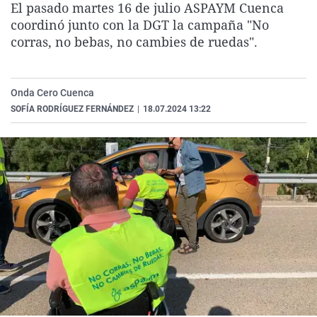
El pasado martes 16 de julio ASPAYM Cuenca
La rosa de los vientos
Caso
Extremadura
Virales
coordinó junto con la DGT la campaña "No
Gente viajera
Retornados
Galicia
Televisión
corras, no bebas, no cambies de ruedas".
Como el perro y el gat
Equipo de investigaci
La Rioja
Elecciones
Operación Viuda Negr
Navarra
Onda Cero Cuenca
SOFÍA RODRÍGUEZ FERNÁNDEZ
|
18.07.2024 13:22
País Vasco