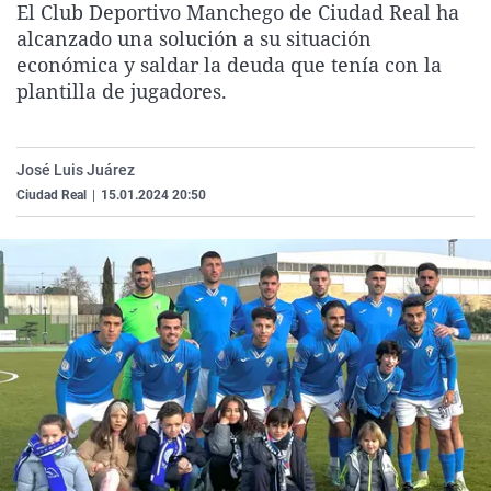
El Club Deportivo Manchego de Ciudad Real ha
La rosa de los vientos
Caso
Extremadura
Virales
alcanzado una solución a su situación
Gente viajera
Retornados
Galicia
Televisión
económica y saldar la deuda que tenía con la
plantilla de jugadores.
Como el perro y el gat
Equipo de investigaci
La Rioja
Elecciones
Operación Viuda Negr
Navarra
José Luis Juárez
País Vasco
Ciudad Real
|
15.01.2024 20:50