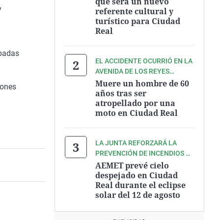
que será un nuevo
y
referente cultural y
turístico para Ciudad
Real
spadas
EL ACCIDENTE OCURRIÓ EN LA
AVENIDA DE LOS REYES
CATÓLICOS
Muere un hombre de 60
iones
años tras ser
atropellado por una
moto en Ciudad Real
LA JUNTA REFORZARÁ LA
PREVENCIÓN DE INCENDIOS EL
DÍA DEL ECLIPSE
AEMET prevé cielo
despejado en Ciudad
Real durante el eclipse
solar del 12 de agosto