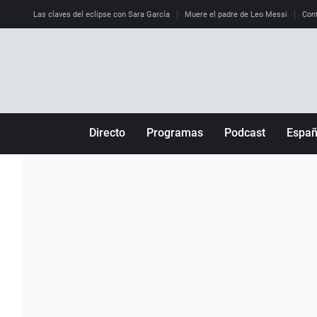
Las claves del eclipse con Sara García
Muere el padre de Leo Messi
Cont
Directo
Programas
Podcast
Espa
Más de uno
Los Perseguidos
Andalucía
Por fin
Malas decisiones
Aragón
Julia en la onda
Expedientes del más allá
Baleares
La brújula
El viaje del Guernica
Cantabria
Radioestadio
Invisibles
Cataluña
Radioestadio noche
Prohibido morirse
Comunidad de M
El colegio invisible
Esto no ha pasado
Comunitat Vale