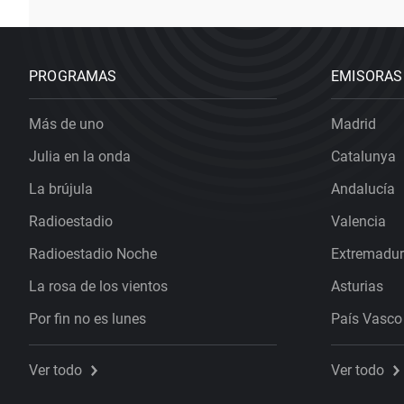
PROGRAMAS
EMISORAS
Más de uno
Madrid
Julia en la onda
Catalunya
La brújula
Andalucía
Radioestadio
Valencia
Radioestadio Noche
Extremadu
La rosa de los vientos
Asturias
Por fin no es lunes
País Vasco
Ver todo
Ver todo