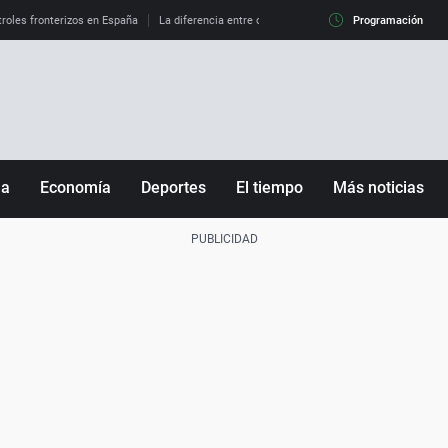
roles fronterizos en España
La diferencia entre observar el eclipse al 99% y al 100%
Programación
ña
Economía
Deportes
El tiempo
Más noticias
Fútbol
Sociedad
Baloncesto
Mundo
Tenis
Salud
Motor
Cultura
Ciencia y Tecnología
adrid
Gastronomía
nciana
Medio ambiente