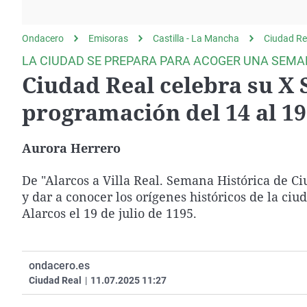
La rosa de los vientos
Caso
Extremadura
Gente viajera
Retornados
Galicia
Ondacero
Emisoras
Castilla - La Mancha
Ciudad Re
Como el perro y el
Equipo de investigación
La Rioja
LA CIUDAD SE PREPARA PARA ACOGER UNA SEMAN
gato
Ciudad Real celebra su X
Operación Viuda
Navarra
Negra
País Vasco
programación del 14 al 19 
Aurora Herrero
De "Alarcos a Villa Real. Semana Histórica de C
y dar a conocer los orígenes históricos de la ciu
Alarcos el 19 de julio de 1195.
ondacero.es
Ciudad Real
|
11.07.2025 11:27