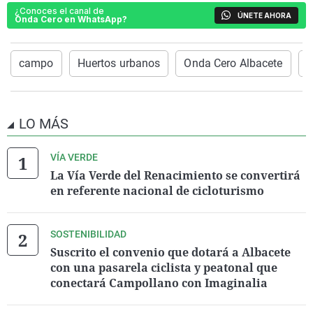
¿Conoces el canal de
ÚNETE AHORA
Onda Cero en WhatsApp?
campo
Huertos urbanos
Onda Cero Albacete
j
LO MÁS
VÍA VERDE
La Vía Verde del Renacimiento se convertirá
en referente nacional de cicloturismo
SOSTENIBILIDAD
Suscrito el convenio que dotará a Albacete
con una pasarela ciclista y peatonal que
conectará Campollano con Imaginalia