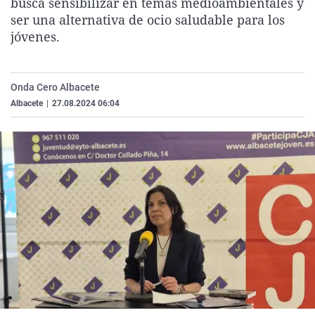
busca sensibilizar en temas medioambientales y
La rosa de los vientos
Caso
Extremadura
Virales
ser una alternativa de ocio saludable para los
jóvenes.
Gente viajera
Retornados
Galicia
Televisión
Como el perro y el gat
Equipo de investigaci
La Rioja
Elecciones
Operación Viuda Negr
Navarra
Onda Cero Albacete
Albacete
|
27.08.2024 06:04
País Vasco