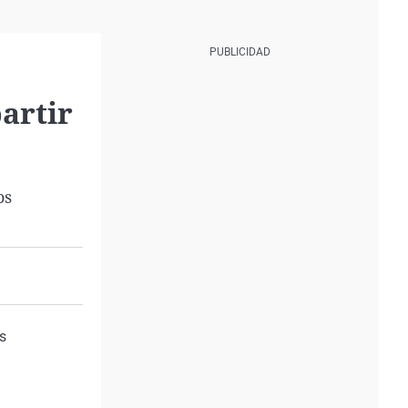
artir
os
os