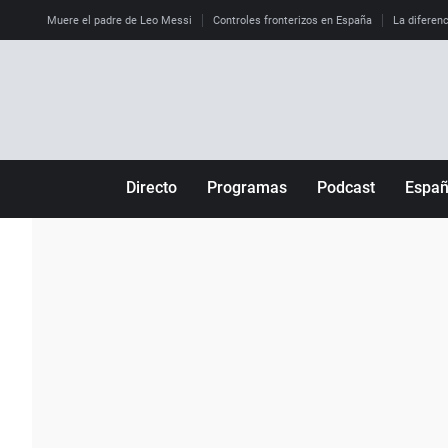
Muere el padre de Leo Messi
Controles fronterizos en España
La diferenc
Directo
Programas
Podcast
Espa
Más de uno
Los Perseguidos
Andalucía
Por fin
Malas decisiones
Aragón
Julia en la onda
Expedientes del más allá
Baleares
La brújula
El viaje del Guernica
Cantabria
Radioestadio
Invisibles
Cataluña
Radioestadio noche
Prohibido morirse
Comunidad de M
El colegio invisible
Esto no ha pasado
Comunitat Vale