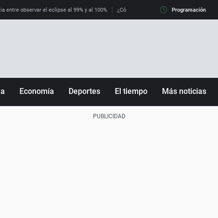
ia entre observar el eclipse al 99% y al 100%
¿Cómo es llegar a Italia con controles fro
Programación
ña
Economía
Deportes
El tiempo
Más noticias
Fútbol
Sociedad
Baloncesto
Mundo
Tenis
Salud
Motor
Cultura
Ciencia y Tecnología
adrid
Gastronomía
nciana
Medio ambiente