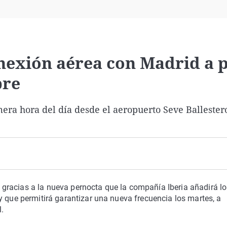
Virales
Televisión
Elecciones
nexión aérea con Madrid a p
bre
mera hora del día desde el aeropuerto Seve Ballester
d
gracias a la nueva pernocta que la compañía Iberia añadirá l
y que permitirá garantizar una nueva frecuencia los martes, a
l.