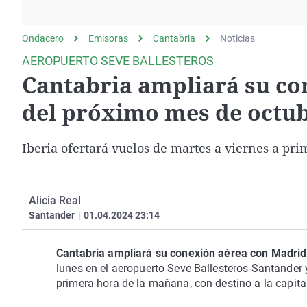
La rosa de los vientos
Caso
Extremadura
Gente viajera
Retornados
Galicia
Ondacero
Emisoras
Cantabria
Noticias
Como el perro y el
Equipo de investigación
La Rioja
AEROPUERTO SEVE BALLESTEROS
gato
Cantabria ampliará su co
Operación Viuda
Navarra
Negra
País Vasco
del próximo mes de octu
Iberia ofertará vuelos de martes a viernes a pri
Alicia Real
Santander
|
01.04.2024 23:14
Cantabria ampliará su conexión aérea con Madri
lunes en el aeropuerto Seve Ballesteros-Santander 
primera hora de la mañana, con destino a la capita