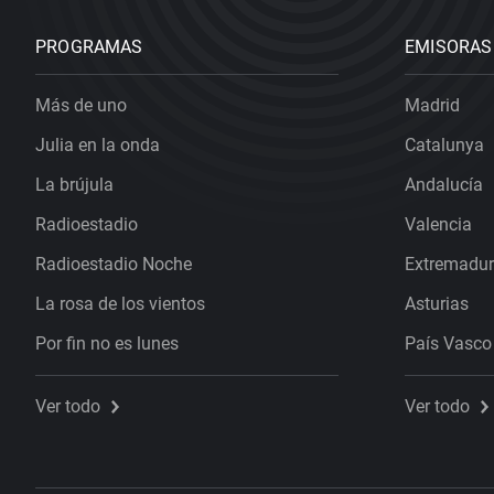
PROGRAMAS
EMISORAS
Más de uno
Madrid
Julia en la onda
Catalunya
La brújula
Andalucía
Radioestadio
Valencia
Radioestadio Noche
Extremadu
La rosa de los vientos
Asturias
Por fin no es lunes
País Vasco
Ver todo
Ver todo