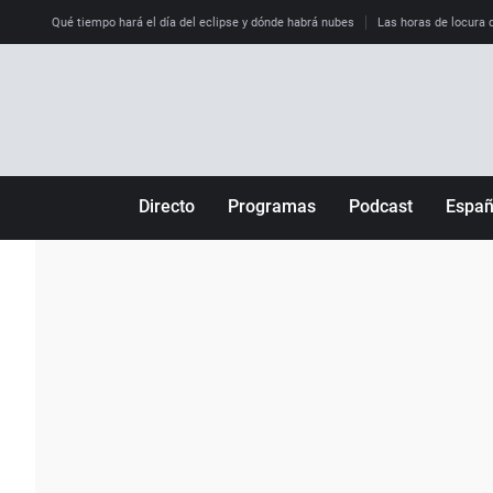
Qué tiempo hará el día del eclipse y dónde habrá nubes
Las horas de locura qu
Directo
Programas
Podcast
Espa
Más de uno
Los Perseguidos
Andalucía
Por fin
Malas decisiones
Aragón
Julia en la onda
Expedientes del más allá
Baleares
La brújula
El viaje del Guernica
Cantabria
Radioestadio
Invisibles
Cataluña
Radioestadio noche
Prohibido morirse
Comunidad de M
El colegio invisible
Esto no ha pasado
Comunitat Vale