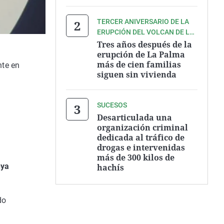
TERCER ANIVERSARIO DE LA
ERUPCIÓN DEL VOLCAN DE LA
PALMA
Tres años después de la
erupción de La Palma
más de cien familias
nte en
siguen sin vivienda
SUCESOS
Desarticulada una
organización criminal
dedicada al tráfico de
drogas e intervenidas
más de 300 kilos de
nya
hachís
do