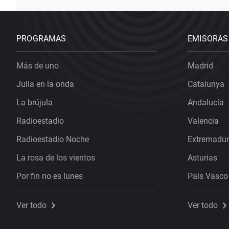
PROGRAMAS
EMISORAS
Más de uno
Madrid
Julia en la onda
Catalunya
La brújula
Andalucía
Radioestadio
Valencia
Radioestadio Noche
Extremadu
La rosa de los vientos
Asturias
Por fin no es lunes
País Vasco
Ver todo
Ver todo