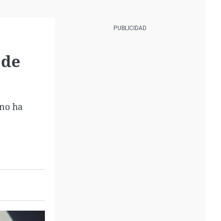
 de
 no ha