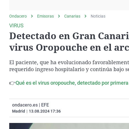
La rosa de los vientos
Caso
Extremadura
Gente viajera
Retornados
Galicia
Ondacero
Emisoras
Canarias
Noticias
Como el perro y el
Equipo de investigación
La Rioja
VIRUS
gato
Detectado en Gran Canari
Operación Viuda
Navarra
Negra
País Vasco
virus Oropouche en el ar
El paciente, que ha evolucionado favorablemente
requerido ingreso hospitalario y continúa bajo 
👉
Qué es el virus oropouche, detectado por primer
ondacero.es | EFE
Madrid
|
13.08.2024 17:36