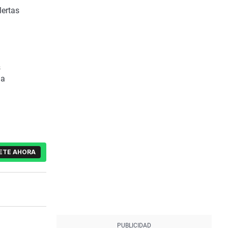
lertas
,
s
 a
ETE AHORA