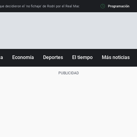
e decidieron el 'no fichaje' de Rodri por el Real Madrid y su 'sí' al Barça
Programación
La llamada de
ña
Economía
Deportes
El tiempo
Más noticias
Fútbol
Sociedad
Baloncesto
Mundo
Tenis
Salud
Motor
Cultura
Ciencia y Tecnología
adrid
Gastronomía
nciana
Medio ambiente