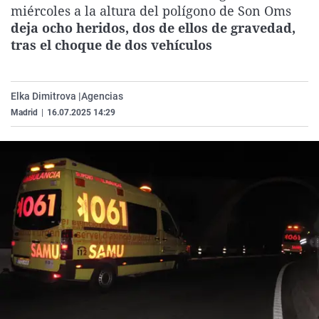
miércoles a la altura del polígono de Son Oms
La rosa de los vientos
Caso
Extremadura
Virales
deja ocho heridos, dos de ellos de gravedad,
Gente viajera
Retornados
Galicia
Televisión
tras el choque de dos vehículos
Como el perro y el gat
Equipo de investigaci
La Rioja
Elecciones
Operación Viuda Negr
Navarra
Elka Dimitrova |
Agencias
País Vasco
Madrid
|
16.07.2025 14:29