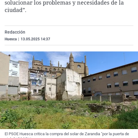
solucionar los problemas y necesidades de la
La rosa de los vientos
Caso
Extremadura
Virales
ciudad”.
Gente viajera
Retornados
Galicia
Televisión
Como el perro y el gat
Equipo de investigaci
La Rioja
Elecciones
Redacción
Operación Viuda Negr
Navarra
Huesca
|
13.05.2025 14:37
País Vasco
El PSOE Huesca critica la compra del solar de Zarandia "por la puerta de