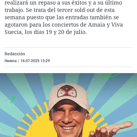
realizará un repaso a sus éxitos y a su último
La rosa de los vientos
Caso
Extremadura
Virales
trabajo. Se trata del tercer sold out de esta
Gente viajera
Retornados
Galicia
Televisión
semana puesto que las entradas también se
agotaron para los conciertos de Amaia y Viva
Como el perro y el gat
Equipo de investigaci
La Rioja
Elecciones
Suecia, los días 19 y 20 de julio.
Operación Viuda Negr
Navarra
País Vasco
Redacción
Huesca
|
16.07.2025 13:29