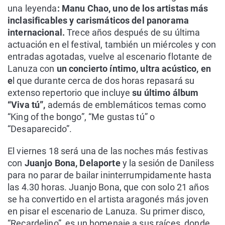
una leyenda
: Manu Chao, uno de los artistas más
inclasificables y carismáticos del panorama
internacional.
Trece años después de su última
actuación en el festival, también un miércoles y con
entradas agotadas, vuelve al escenario flotante de
Lanuza con
un concierto íntimo, ultra acústico, en
e
l que durante cerca de dos horas repasará su
extenso repertorio que incluye
su último álbum
“Viva tú”,
además de emblemáticos temas como
“King of the bongo”, “Me gustas tú” o
“Desaparecido”.
El viernes 18 será una de las noches más festivas
con
Juanjo Bona, Delaporte
y la sesión de Daniless
para no parar de bailar ininterrumpidamente hasta
las 4.30 horas. Juanjo Bona, que con solo 21 años
se ha convertido en el artista aragonés más joven
en pisar el escenario de Lanuza. Su primer disco,
“Recardelino”, es un homenaje a sus raíces, donde