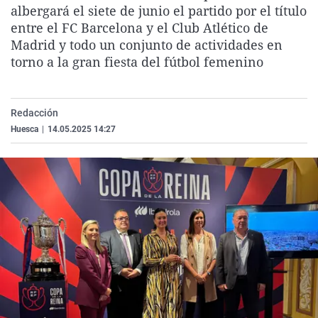
albergará el siete de junio el partido por el título
La rosa de los vientos
Caso
Extremadura
Virales
entre el FC Barcelona y el Club Atlético de
Gente viajera
Retornados
Galicia
Televisión
Madrid y todo un conjunto de actividades en
torno a la gran fiesta del fútbol femenino
Como el perro y el gat
Equipo de investigaci
La Rioja
Elecciones
Operación Viuda Negr
Navarra
País Vasco
Redacción
Huesca
|
14.05.2025 14:27