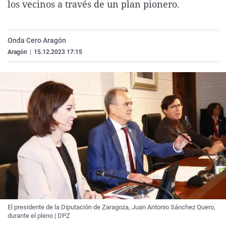
los vecinos a través de un plan pionero.
La rosa de los vientos
Caso
Extremadura
Virales
Gente viajera
Retornados
Galicia
Televisión
Onda Cero Aragón
Como el perro y el gat
Equipo de investigaci
La Rioja
Elecciones
Aragón
|
15.12.2023 17:15
Operación Viuda Negr
Navarra
País Vasco
El presidente de la Diputación de Zaragoza, Juan Antonio Sánchez Quero,
durante el pleno | DPZ