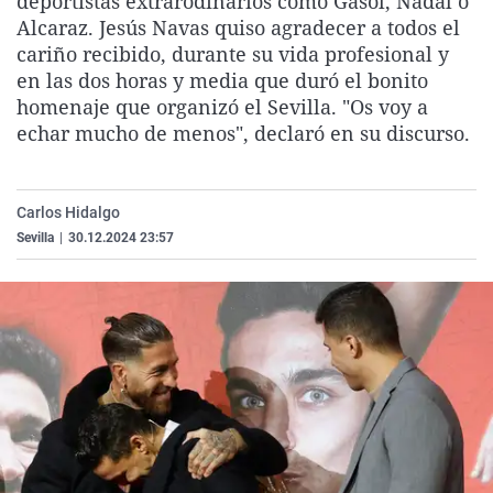
deportistas extrarodinarios como Gasol, Nadal o
La rosa de los vientos
Caso
Extremadura
Virales
Alcaraz. Jesús Navas quiso agradecer a todos el
cariño recibido, durante su vida profesional y
Gente viajera
Retornados
Galicia
Televisión
en las dos horas y media que duró el bonito
Como el perro y el gat
Equipo de investigaci
La Rioja
Elecciones
homenaje que organizó el Sevilla. "Os voy a
echar mucho de menos", declaró en su discurso.
Operación Viuda Negr
Navarra
País Vasco
Carlos Hidalgo
Sevilla
|
30.12.2024 23:57