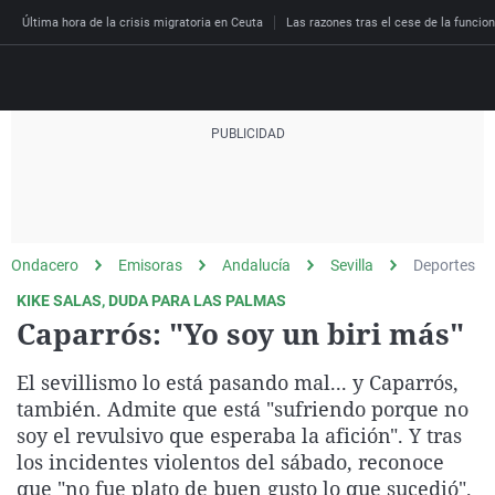
Última hora de la crisis migratoria en Ceuta
Las razones tras el cese de la funcion
Directo
Programas
Podcast
Más de uno
Los Perseguidos
Andalucía
Fútbol
Sociedad
Ondacero
Emisoras
Andalucía
Sevilla
Deportes
España
Por fin
Malas decisiones
Aragón
Baloncesto
Mundo
KIKE SALAS, DUDA PARA LAS PALMAS
Economía
Julia en la onda
Expedientes del más a
Baleares
Tenis
Salud
Caparrós: "Yo soy un biri más"
Deportes
La brújula
El viaje del Guernica
Cantabria
Motor
Cultura
El sevillismo lo está pasando mal... y Caparrós,
El tiempo
Radioestadio
Invisibles
Cataluña
Ciencia y Tecnología
también. Admite que está "sufriendo porque no
Más noticias
soy el revulsivo que esperaba la afición". Y tras
Radioestadio noche
Prohibido morirse
Comunidad de Madrid
Gastronomía
los incidentes violentos del sábado, reconoce
El colegio invisible
Esto no ha pasado
Comunitat Valenciana
Medio ambiente
que "no fue plato de buen gusto lo que sucedió".