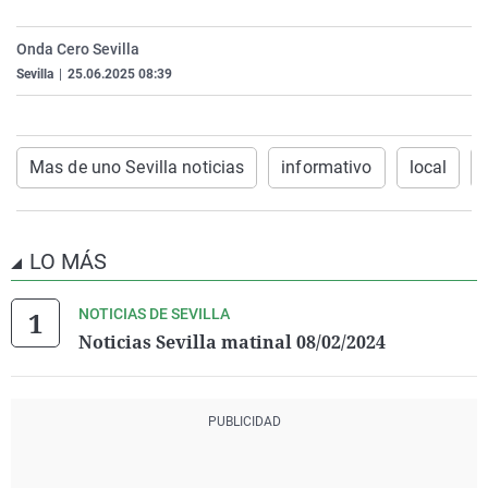
La rosa de los vientos
Caso
Extremadura
Virales
Onda Cero Sevilla
Gente viajera
Retornados
Galicia
Televisión
Sevilla
|
25.06.2025 08:39
Como el perro y el gat
Equipo de investigaci
La Rioja
Elecciones
Operación Viuda Negr
Navarra
Mas de uno Sevilla noticias
informativo
local
País Vasco
LO MÁS
NOTICIAS DE SEVILLA
Noticias Sevilla matinal 08/02/2024