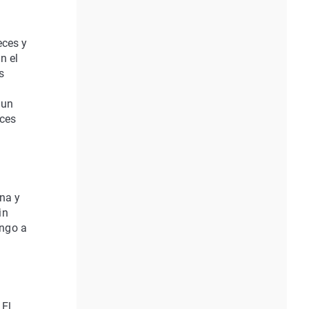
eces y
n el
s
«un
ices
na y
in
ingo a
 El