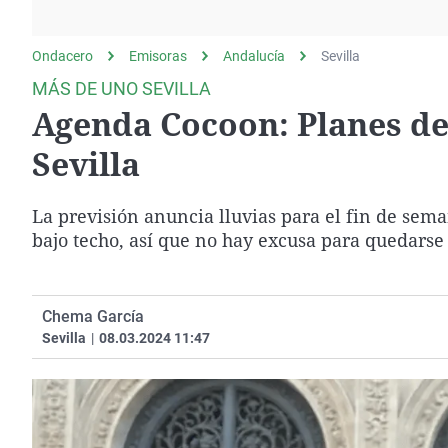
La rosa de los vientos
Caso
Extremadura
Gente viajera
Retornados
Galicia
Ondacero
Emisoras
Andalucía
Sevilla
Como el perro y el
Equipo de investigación
La Rioja
MÁS DE UNO SEVILLA
gato
Agenda Cocoon: Planes de 
Operación Viuda
Navarra
Negra
País Vasco
Sevilla
La previsión anuncia lluvias para el fin de sem
bajo techo, así que no hay excusa para quedars
Chema García
Sevilla
|
08.03.2024 11:47