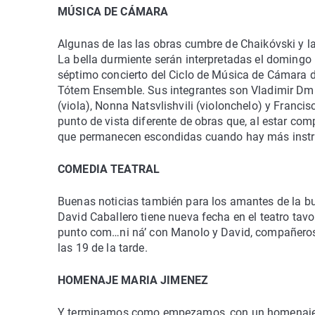
MÚSICA DE CÁMARA
Algunas de las las obras cumbre de Chaikóvski y la
La bella durmiente serán interpretadas el domingo 
séptimo concierto del Ciclo de Música de Cámara de
Tótem Ensemble. Sus integrantes son Vladimir Dmit
(viola), Nonna Natsvlishvili (violonchelo) y Franc
punto de vista diferente de obras que, al estar co
que permanecen escondidas cuando hay más inst
COMEDIA TEATRAL
Buenas noticias también para los amantes de la b
David Caballero tiene nueva fecha en el teatro ta
punto com…ni ná’ con Manolo y David, compañeros 
las 19 de la tarde.
HOMENAJE MARIA JIMENEZ
Y terminamos como empezamos, con un homenaje a 