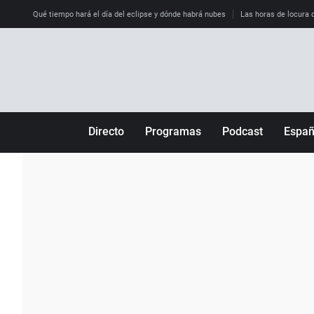
Qué tiempo hará el día del eclipse y dónde habrá nubes
Las horas de locura qu
Directo
Programas
Podcast
Espa
Más de uno
Los Perseguidos
Andalucía
Por fin
Malas decisiones
Aragón
Julia en la onda
Expedientes del más allá
Baleares
La brújula
El viaje del Guernica
Cantabria
Radioestadio
Invisibles
Cataluña
Radioestadio noche
Prohibido morirse
Comunidad de M
El colegio invisible
Esto no ha pasado
Comunitat Vale