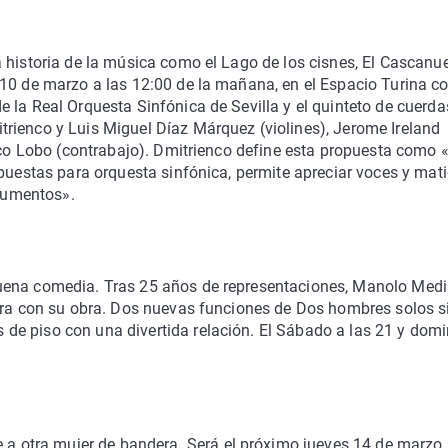
 historia de la música como el Lago de los cisnes, El Cascanu
10 de marzo a las 12:00 de la mañana, en el Espacio Turina co
 la Real Orquesta Sinfónica de Sevilla y el quinteto de cuerda
rienco y Luis Miguel Díaz Márquez (violines), Jerome Ireland
isco Lobo (contrabajo). Dmitrienco define esta propuesta como 
mpuestas para orquesta sinfónica, permite apreciar voces y mat
rumentos».
uena comedia. Tras 25 años de representaciones, Manolo Medi
vora con su obra. Dos nuevas funciones de Dos hombres solos s
de piso con una divertida relación. El Sábado a las 21 y dom
otra mujer de bandera. Será el próximo jueves 14 de marzo.