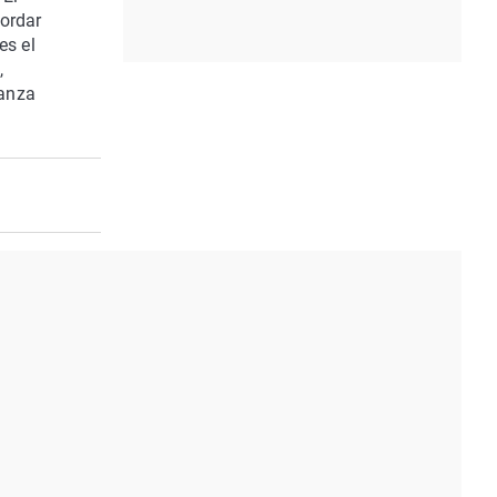
cordar
es el
,
ranza