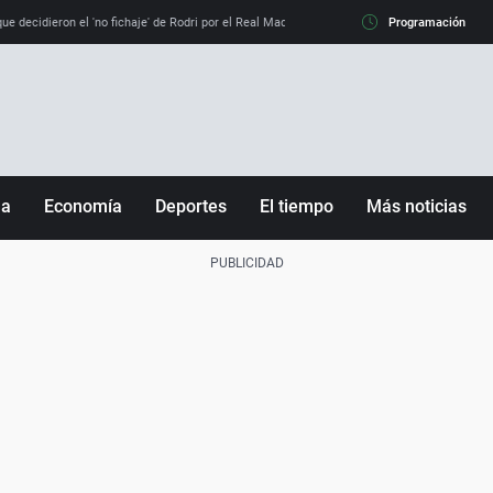
e decidieron el 'no fichaje' de Rodri por el Real Madrid y su 'sí' al Barça
Programación
La llamada de
ña
Economía
Deportes
El tiempo
Más noticias
Fútbol
Sociedad
Baloncesto
Mundo
Tenis
Salud
Motor
Cultura
Ciencia y Tecnología
adrid
Gastronomía
nciana
Medio ambiente