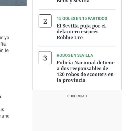
Betis y Sevilla
15 GOLES EN 15 PARTIDOS
El Sevilla puja por el
delantero escocés
Robbie Ure
ue ya
fía
n le
ROBOS EN SEVILLA
Policía Nacional detiene
a dos responsables de
120 robos de scooters en
la provincia
a
r
us
emana