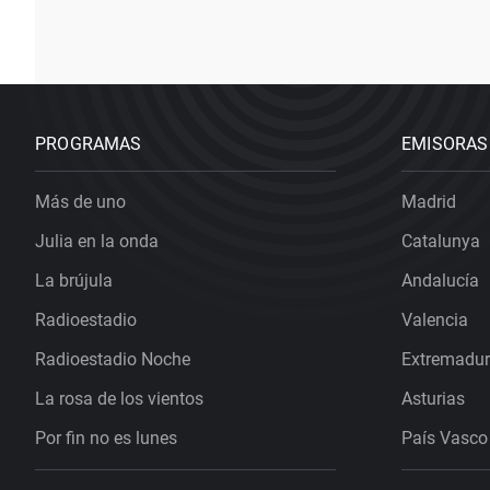
PROGRAMAS
EMISORAS
Más de uno
Madrid
Julia en la onda
Catalunya
La brújula
Andalucía
Radioestadio
Valencia
Radioestadio Noche
Extremadu
La rosa de los vientos
Asturias
Por fin no es lunes
País Vasco