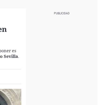
en
poner es
o Sevilla
.