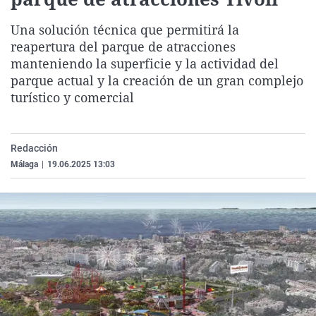
La rosa de los vientos
Caso
Extremadura
Virales
Una solución técnica que permitirá la
Gente viajera
Retornados
Galicia
Televisión
reapertura del parque de atracciones
Como el perro y el gat
Equipo de investigaci
La Rioja
Elecciones
manteniendo la superficie y la actividad del
parque actual y la creación de un gran complejo
Operación Viuda Negr
Navarra
turístico y comercial
País Vasco
Redacción
Málaga
|
19.06.2025 13:03