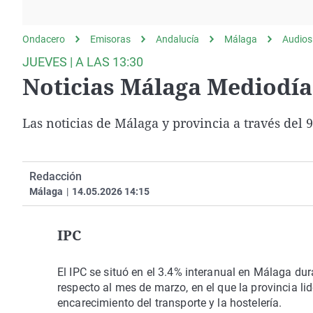
La rosa de los vientos
Caso
Extremadura
Gente viajera
Retornados
Galicia
Ondacero
Emisoras
Andalucía
Málaga
Audios
Como el perro y el
Equipo de investigación
La Rioja
JUEVES | A LAS 13:30
gato
Noticias Málaga Mediodía
Operación Viuda
Navarra
Negra
País Vasco
Las noticias de Málaga y provincia a través del
Redacción
Málaga
|
14.05.2026 14:15
IPC
El IPC se situó en el 3.4% interanual en Málaga du
respecto al mes de marzo, en el que la provincia li
encarecimiento del transporte y la hostelería.