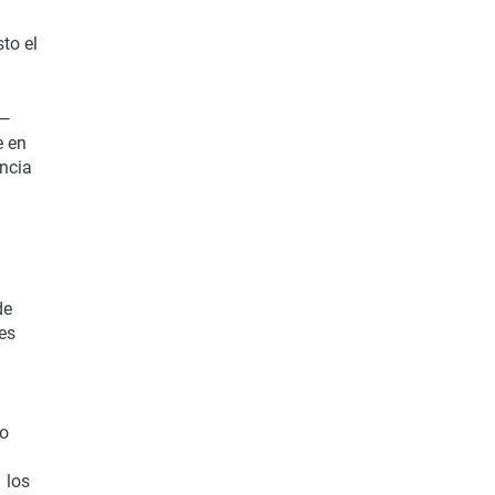
to el
d—
e en
encia
de
es
ro
 los