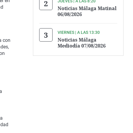
er en
JUEVES | A LAS 8:20
ad
Noticias Málaga Matinal
06/08/2026
n
VIERNES | A LAS 13:30
Noticias Málaga
a con
Mediodía 07/08/2026
ades,
con
a
ia
idad