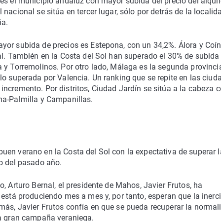
es el municipio andaluz con mayor subida del precio del alquil
nacional se sitúa en tercer lugar, sólo por detrás de la localid
ia.
yor subida de precios es Estepona, con un 34,2%. Álora y Coí
al. También en la Costa del Sol han superado el 30% de subida
a y Torremolinos. Por otro lado, Málaga es la segunda provinci
lo superada por Valencia. Un ranking que se repite en las ciud
ncremento. Por distritos, Ciudad Jardín se sitúa a la cabeza 
ma-Palmilla y Campanillas.
uen verano en la Costa del Sol con la expectativa de superar l
to del pasado año.
, Arturo Bernal, el presidente de Mahos, Javier Frutos, ha
 está produciendo mes a mes y, por tanto, esperan que la inerc
más, Javier Frutos confía en que se pueda recuperar la normal
na gran campaña veraniega.