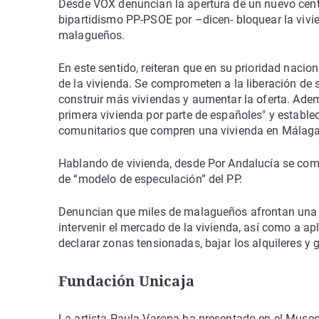
Desde VOX denuncian la apertura de un nuevo centr
bipartidismo PP-PSOE por –dicen- bloquear la vivien
malagueños.
En este sentido, reiteran que en su prioridad nacio
de la vivienda. Se comprometen a la liberación de s
construir más viviendas y aumentar la oferta. Ademá
primera vivienda por parte de españoles" y establec
comunitarios que compren una vivienda en Málaga
Hablando de vivienda, desde Por Andalucía se comp
de “modelo de especulación” del PP.
Denuncian que miles de malagueños afrontan una s
intervenir el mercado de la vivienda, así como a ap
declarar zonas tensionadas, bajar los alquileres y 
Fundación Unicaja
La artista Paula Varona ha presentado en el Muse