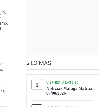
,1%,
a
ismo.
l
LO MÁS
r
ha
VIERNES | A LAS 8:20
el
Noticias Málaga Matinal
 ha
07/08/2026