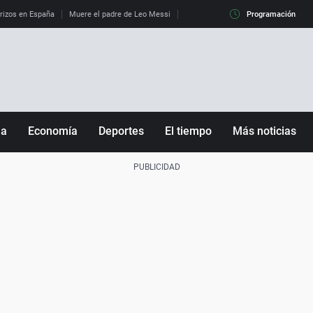
erizos en España
Muere el padre de Leo Messi
La diferencia entre observar el eclip
Programación
ña
Economía
Deportes
El tiempo
Más noticias
Fútbol
Sociedad
Baloncesto
Mundo
Tenis
Salud
Motor
Cultura
Ciencia y Tecnología
adrid
Gastronomía
nciana
Medio ambiente