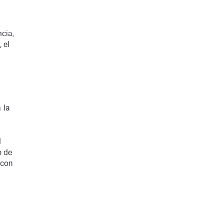
cia,
 el
 la
l
o de
 con