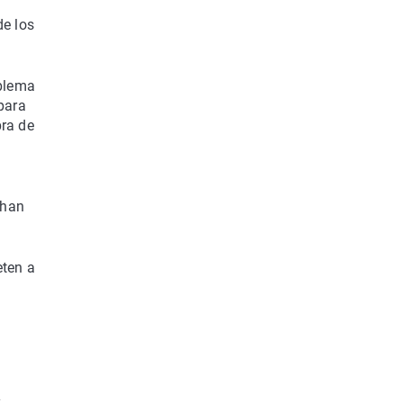
de los
oblema
 para
pra de
chan
eten a
y