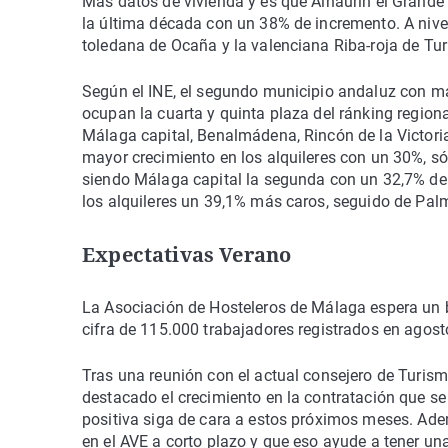
Más datos de vivienda y es que Alhaurín el Grande 
la última década con un 38% de incremento. A nivel 
toledana de Ocaña y la valenciana Riba-roja de Tur
Según el INE, el segundo municipio andaluz con ma
ocupan la cuarta y quinta plaza del ránking region
Málaga capital, Benalmádena, Rincón de la Victori
mayor crecimiento en los alquileres con un 30%, só
siendo Málaga capital la segunda con un 32,7% de i
los alquileres un 39,1% más caros, seguido de Pal
Expectativas Verano
La Asociación de Hosteleros de Málaga espera un b
cifra de 115.000 trabajadores registrados en agos
Tras una reunión con el actual consejero de Turismo
destacado el crecimiento en la contratación que se
positiva siga de cara a estos próximos meses. Ade
en el AVE a corto plazo y que eso ayude a tener u