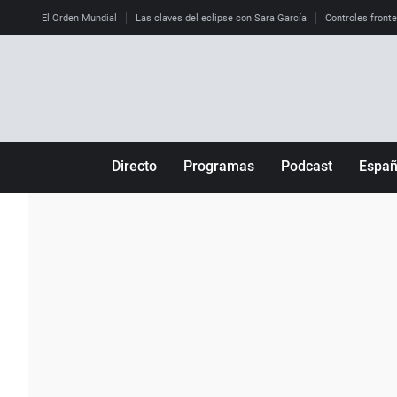
El Orden Mundial
Las claves del eclipse con Sara García
Controles front
Directo
Programas
Podcast
Espa
Más de uno
Los Perseguidos
Andalucía
Por fin
Malas decisiones
Aragón
Julia en la onda
Expedientes del más allá
Baleares
La brújula
El viaje del Guernica
Cantabria
Radioestadio
Invisibles
Cataluña
Radioestadio noche
Prohibido morirse
Comunidad de M
El colegio invisible
Esto no ha pasado
Comunitat Vale