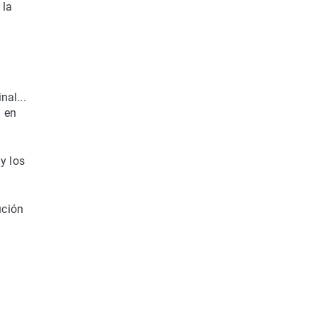
 la
nal...
d en
y los
ución