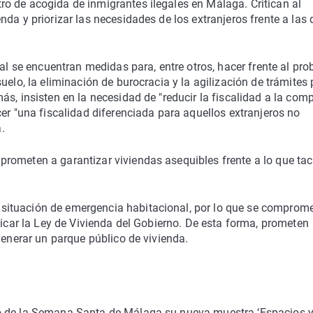
o de acogida de inmigrantes ilegales en Málaga. Critican al
da y priorizar las necesidades de los extranjeros frente a las 
nal se encuentran medidas para, entre otros, hacer frente al pr
uelo, la eliminación de burocracia y la agilización de trámites
s, insisten en la necesidad de "reducir la fiscalidad a la com
er "una fiscalidad diferenciada para aquellos extranjeros no
.
rometen a garantizar viviendas asequibles frente a lo que ta
ituación de emergencia habitacional, por lo que se comprom
licar la Ley de Vivienda del Gobierno. De esta forma, prometen
generar un parque público de vivienda.
o de la Semana Santa de Málaga su nueva muestra ‘Espacios 