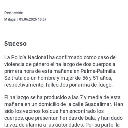
La rosa de los vientos
Caso
Extremadura
Virales
Redacción
Gente viajera
Retornados
Galicia
Televisión
Málaga
|
05.06.2026 13:57
Como el perro y el gat
Equipo de investigaci
La Rioja
Elecciones
Operación Viuda Negr
Navarra
Suceso
País Vasco
La Policía Nacional ha confirmado como caso de
violencia de género el hallazgo de dos cuerpos a
primera hora de esta mañana en Palma-Palmilla.
Se trata de un hombre y mujer de 56 y 51 años,
respectivamente, fallecidos por arma de fuego.
El hallazgo se ha producido a las 7 y media de esta
mañana en un domicilio de la calle Guadalimar. Han
sido los vecinos los que han encontrado los
cuerpos, que presentan heridas de bala, y han dado
la voz de alarma a las autoridades. Por su parte, la