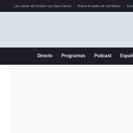
Las claves del eclipse con Sara García
Muere el padre de Leo Messi
Cont
Directo
Programas
Podcast
Espa
Más de uno
Los Perseguidos
Andalucía
Por fin
Malas decisiones
Aragón
Julia en la onda
Expedientes del más allá
Baleares
La brújula
El viaje del Guernica
Cantabria
Radioestadio
Invisibles
Cataluña
Radioestadio noche
Prohibido morirse
Comunidad de M
El colegio invisible
Esto no ha pasado
Comunitat Vale