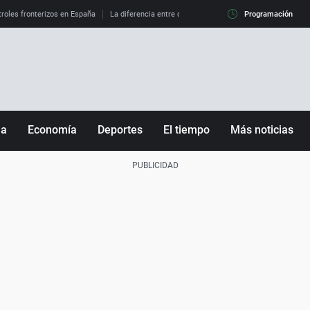
roles fronterizos en España
La diferencia entre observar el eclipse al 99% y al 100%
Programación
ña
Economía
Deportes
El tiempo
Más noticias
Fútbol
Sociedad
Baloncesto
Mundo
Tenis
Salud
Motor
Cultura
Ciencia y Tecnología
adrid
Gastronomía
nciana
Medio ambiente