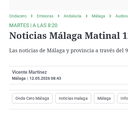
La rosa de los vientos
Caso
Extremadura
Gente viajera
Retornados
Galicia
Ondacero
Emisoras
Andalucía
Málaga
Audios
Como el perro y el
Equipo de investigación
La Rioja
MARTES | A LAS 8:20
gato
Noticias Málaga Matinal 1
Operación Viuda
Navarra
Negra
País Vasco
Las noticias de Málaga y provincia a través del
Vicente Martínez
Málaga
|
12.05.2026 08:43
Onda Cero Málaga
noticias malaga
Málaga
Inf