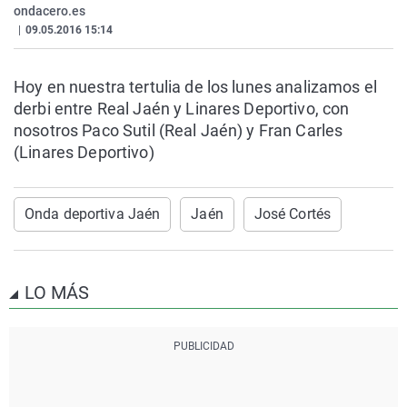
ondacero.es
La rosa de los vientos
Caso
Extremadura
Virales
|
09.05.2016 15:14
Gente viajera
Retornados
Galicia
Televisión
Como el perro y el gat
Equipo de investigaci
La Rioja
Elecciones
Hoy en nuestra tertulia de los lunes analizamos el
derbi entre Real Jaén y Linares Deportivo, con
Operación Viuda Negr
Navarra
nosotros Paco Sutil (Real Jaén) y Fran Carles
País Vasco
(Linares Deportivo)
Onda deportiva Jaén
Jaén
José Cortés
LO MÁS