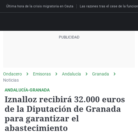
Última hora de la crisis migratoria en Ceuta
Las razones tras el cese de la funcion
Directo
Programas
Podcast
Más de uno
Los Perseguidos
Andalucía
Fútbol
Sociedad
Ondacero
Emisoras
Andalucía
Granada
España
Por fin
Malas decisiones
Aragón
Baloncesto
Mundo
Noticias
Economía
Julia en la onda
Expedientes del más a
Baleares
Tenis
Salud
ANDALUCÍA-GRANADA
Iznalloz recibirá 32.000 euros
Deportes
La brújula
El viaje del Guernica
Cantabria
Motor
Cultura
de la Diputación de Granada
El tiempo
Radioestadio
Invisibles
Cataluña
Ciencia y Tecnología
para garantizar el
Más noticias
Radioestadio noche
Prohibido morirse
Comunidad de Madrid
Gastronomía
abastecimiento
El colegio invisible
Esto no ha pasado
Comunitat Valenciana
Medio ambiente