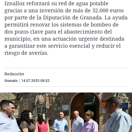
Iznalloz reforzará su red de agua potable
La rosa de los vientos
Caso
Extremadura
Virales
gracias a una inversión de más de 32.000 euros
Gente viajera
Retornados
Galicia
Televisión
por parte de la Diputación de Granada. La ayuda
permitirá renovar los sistemas de bombeo de
Como el perro y el gat
Equipo de investigaci
La Rioja
Elecciones
dos pozos clave para el abastecimiento del
Operación Viuda Negr
Navarra
municipio, en una actuación urgente destinada
a garantizar este servicio esencial y reducir el
País Vasco
riesgo de averías.
Redacción
Granada
|
14.07.2025 08:52