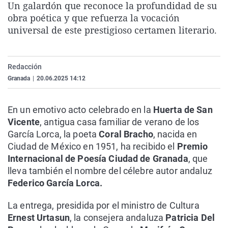
Un galardón que reconoce la profundidad de su
La rosa de los vientos
Caso
Extremadura
Virales
obra poética y que refuerza la vocación
Gente viajera
Retornados
Galicia
Televisión
universal de este prestigioso certamen literario.
Como el perro y el gat
Equipo de investigaci
La Rioja
Elecciones
Operación Viuda Negr
Navarra
Redacción
Granada
|
20.06.2025 14:12
País Vasco
En un emotivo acto celebrado en la
Huerta de San
Vicente
, antigua casa familiar de verano de los
García Lorca, la poeta
Coral Bracho
, nacida en
Ciudad de México en 1951, ha recibido el
Premio
Internacional de Poesía Ciudad de Granada
, que
lleva también el nombre del célebre autor andaluz
Federico García Lorca.
La entrega, presidida por el ministro de Cultura
Ernest Urtasun
, la consejera andaluza
Patricia Del