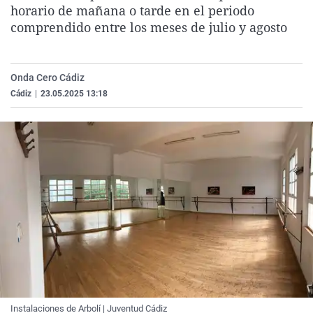
horario de mañana o tarde en el periodo
La rosa de los vientos
Caso
Extremadura
Virales
comprendido entre los meses de julio y agosto
Gente viajera
Retornados
Galicia
Televisión
Como el perro y el gat
Equipo de investigaci
La Rioja
Elecciones
Onda Cero Cádiz
Operación Viuda Negr
Navarra
Cádiz
|
23.05.2025 13:18
País Vasco
Instalaciones de Arbolí | Juventud Cádiz