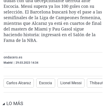
dudas con una decepcionante derrota ante
La rosa de los vientos
Caso
Extremadura
Virales
Escocia. Messi supera ya los 100 goles con su
selección. El Barcelona buscará hoy el pase a las
Gente viajera
Retornados
Galicia
Televisión
semifinales de la Liga de Campeones femenina,
Como el perro y el gat
Equipo de investigaci
La Rioja
Elecciones
mientras que Alcaraz ya está en cuartos de final
del masters de Miami y Pau Gasol sigue
Operación Viuda Negr
Navarra
haciendo historia: ingresará en el Salón de la
País Vasco
Fama de la NBA.
ondacero.es
Madrid
|
29.03.2023 14:34
Carlos Alcaraz
Escocia
Lionel Messi
Thibaut C
LO MÁS