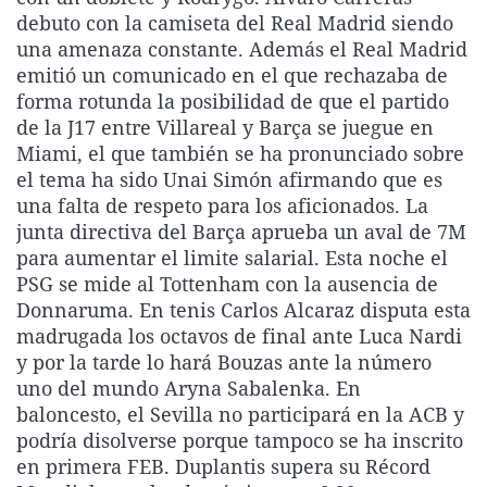
La rosa de los vientos
Caso
Extremadura
Virales
debuto con la camiseta del Real Madrid siendo
una amenaza constante. Además el Real Madrid
Gente viajera
Retornados
Galicia
Televisión
emitió un comunicado en el que rechazaba de
Como el perro y el gat
Equipo de investigaci
La Rioja
Elecciones
forma rotunda la posibilidad de que el partido
de la J17 entre Villareal y Barça se juegue en
Operación Viuda Negr
Navarra
Miami, el que también se ha pronunciado sobre
País Vasco
el tema ha sido Unai Simón afirmando que es
una falta de respeto para los aficionados. La
junta directiva del Barça aprueba un aval de 7M
para aumentar el limite salarial. Esta noche el
PSG se mide al Tottenham con la ausencia de
Donnaruma. En tenis Carlos Alcaraz disputa esta
madrugada los octavos de final ante Luca Nardi
y por la tarde lo hará Bouzas ante la número
uno del mundo Aryna Sabalenka. En
baloncesto, el Sevilla no participará en la ACB y
podría disolverse porque tampoco se ha inscrito
en primera FEB. Duplantis supera su Récord