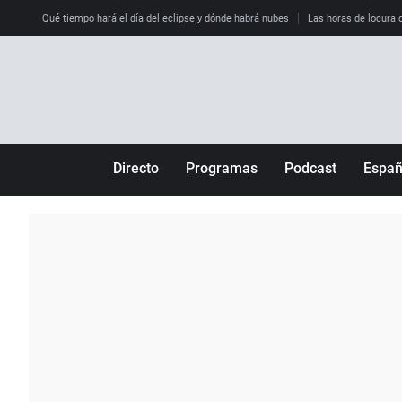
Qué tiempo hará el día del eclipse y dónde habrá nubes
Las horas de locura qu
Directo
Programas
Podcast
Espa
Más de uno
Los Perseguidos
Andalucía
Por fin
Malas decisiones
Aragón
Julia en la onda
Expedientes del más allá
Baleares
La brújula
El viaje del Guernica
Cantabria
Radioestadio
Invisibles
Cataluña
Radioestadio noche
Prohibido morirse
Comunidad de M
El colegio invisible
Esto no ha pasado
Comunitat Vale