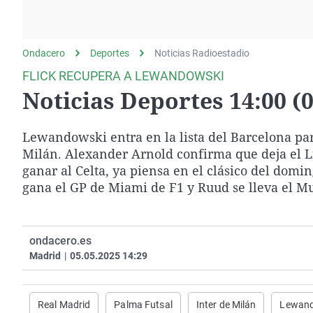
La rosa de los vientos
Caso
Extremadura
Gente viajera
Retornados
Galicia
Ondacero
Deportes
Como el perro y el
Noticias Radioestadio
Equipo de investigación
La Rioja
gato
FLICK RECUPERA A LEWANDOWSKI
Operación Viuda
Navarra
Noticias Deportes 14:00 (0
Negra
País Vasco
Lewandowski entra en la lista del Barcelona par
Milán. Alexander Arnold confirma que deja el Li
ganar al Celta, ya piensa en el clásico del domi
gana el GP de Miami de F1 y Ruud se lleva el 
ondacero.es
Madrid
|
05.05.2025 14:29
Real Madrid
Palma Futsal
Inter de Milán
Lewan