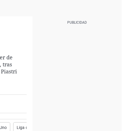
er de
 tras
Piastri
 Uno
Liga de Campeones
Celta de Vigo
F.C Barcelona