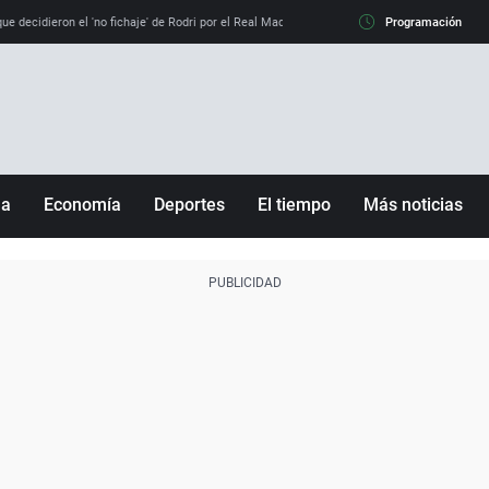
e decidieron el 'no fichaje' de Rodri por el Real Madrid y su 'sí' al Barça
Programación
La llamada de
ña
Economía
Deportes
El tiempo
Más noticias
Fútbol
Sociedad
Baloncesto
Mundo
Tenis
Salud
Motor
Cultura
Ciencia y Tecnología
adrid
Gastronomía
nciana
Medio ambiente