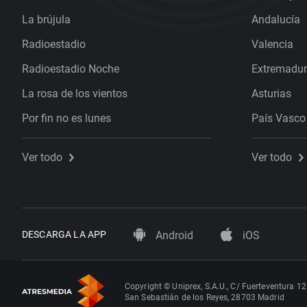
La brújula
Andalucía
Radioestadio
Valencia
Radioestadio Noche
Extremadu
La rosa de los vientos
Asturias
Por fin no es lunes
País Vasco
Ver todo
Ver todo
DESCARGA LA APP
Android
iOS
Copyright © Uniprex, S.A.U., C/ Fuerteventura 12
San Sebastián de los Reyes, 28703 Madrid