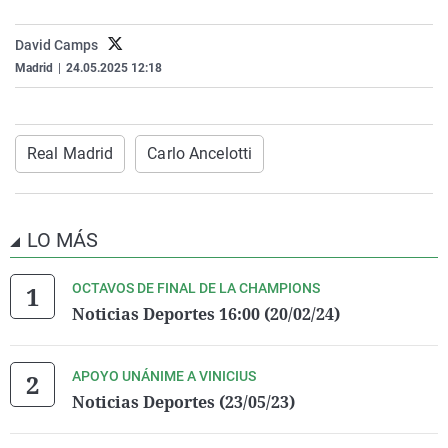
La rosa de los vientos
Caso
Extremadura
Virales
David Camps
Gente viajera
Retornados
Galicia
Televisión
Madrid
|
24.05.2025 12:18
Como el perro y el gat
Equipo de investigaci
La Rioja
Elecciones
Operación Viuda Negr
Navarra
Real Madrid
Carlo Ancelotti
País Vasco
LO MÁS
OCTAVOS DE FINAL DE LA CHAMPIONS
Noticias Deportes 16:00 (20/02/24)
APOYO UNÁNIME A VINICIUS
Noticias Deportes (23/05/23)