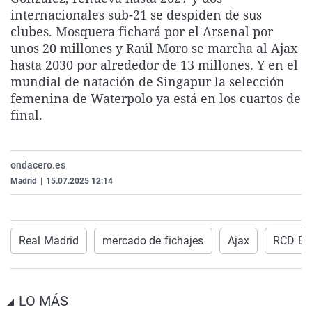
La rosa de los vientos
Caso
Extremadura
Virales
internacionales sub-21 se despiden de sus
clubes. Mosquera fichará por el Arsenal por
Gente viajera
Retornados
Galicia
Televisión
unos 20 millones y Raúl Moro se marcha al Ajax
Como el perro y el gat
Equipo de investigaci
La Rioja
Elecciones
hasta 2030 por alrededor de 13 millones. Y en el
mundial de natación de Singapur la selección
Operación Viuda Negr
Navarra
femenina de Waterpolo ya está en los cuartos de
País Vasco
final.
ondacero.es
Madrid
|
15.07.2025 12:14
Real Madrid
mercado de fichajes
Ajax
RCD Es
LO MÁS