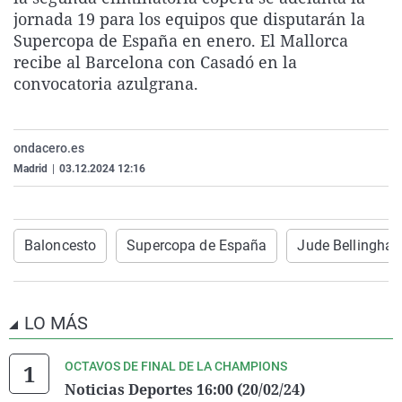
La rosa de los vientos
Caso
Extremadura
Virales
jornada 19 para los equipos que disputarán la
Supercopa de España en enero. El Mallorca
Gente viajera
Retornados
Galicia
Televisión
recibe al Barcelona con Casadó en la
Como el perro y el gat
Equipo de investigaci
La Rioja
Elecciones
convocatoria azulgrana.
Operación Viuda Negr
Navarra
País Vasco
ondacero.es
Madrid
|
03.12.2024 12:16
Baloncesto
Supercopa de España
Jude Bellingha
LO MÁS
OCTAVOS DE FINAL DE LA CHAMPIONS
Noticias Deportes 16:00 (20/02/24)