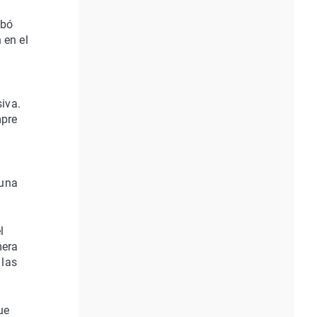
abó
 en el
iva.
mpre
 una
l
mera
 las
ue