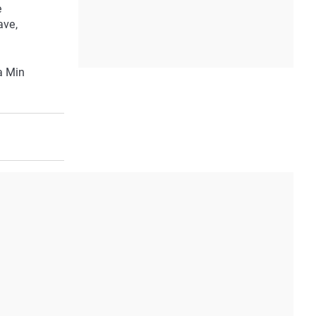
e
ave,
a Min