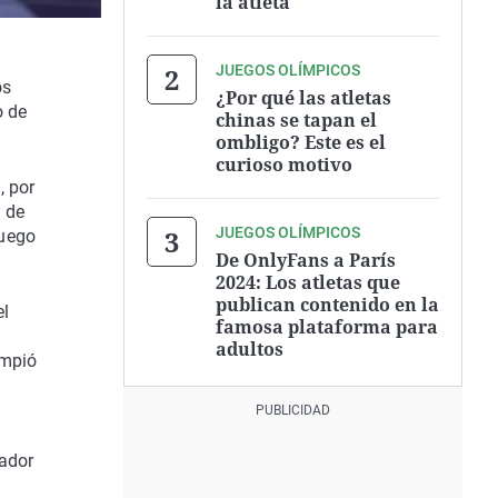
la atleta
JUEGOS OLÍMPICOS
os
¿Por qué las atletas
o de
chinas se tapan el
ombligo? Este es el
curioso motivo
, por
 de
JUEGOS OLÍMPICOS
juego
De OnlyFans a París
2024: Los atletas que
publican contenido en la
el
famosa plataforma para
adultos
ompió
cador