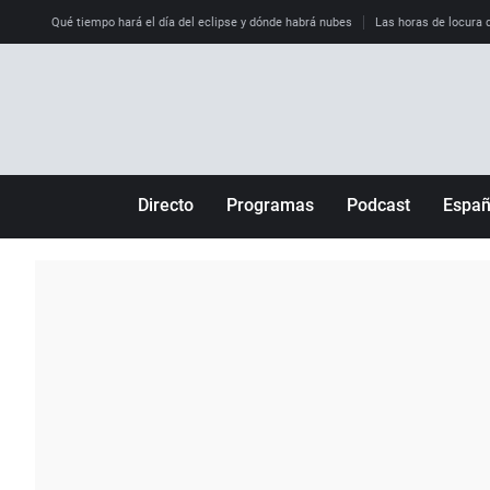
Qué tiempo hará el día del eclipse y dónde habrá nubes
Las horas de locura qu
Directo
Programas
Podcast
Espa
Más de uno
Los Perseguidos
Andalucía
Por fin
Malas decisiones
Aragón
Julia en la onda
Expedientes del más allá
Baleares
La brújula
El viaje del Guernica
Cantabria
Radioestadio
Invisibles
Cataluña
Radioestadio noche
Prohibido morirse
Comunidad de M
El colegio invisible
Esto no ha pasado
Comunitat Vale