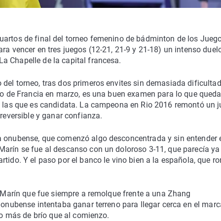
uartos de final del torneo femenino de bádminton de los Jueg
ra vencer en tres juegos (12-21, 21-9 y 21-18) un intenso duel
a Chapelle de la capital francesa.
del torneo, tras dos primeros envites sin demasiada dificultad
erto de Francia en marzo, es una buen examen para lo que queda
ra las que es candidata. La campeona en Rio 2016 remontó un 
rreversible y ganar confianza.
la onubense, que comenzó algo desconcentrada y sin entender 
Marín se fue al descanso con un doloroso 3-11, que parecía ya
rtido. Y el paso por el banco le vino bien a la española, que r
na Marín que fue siempre a remolque frente a una Zhang
a onubense intentaba ganar terreno para llegar cerca en el mar
lgo más de brío que al comienzo.