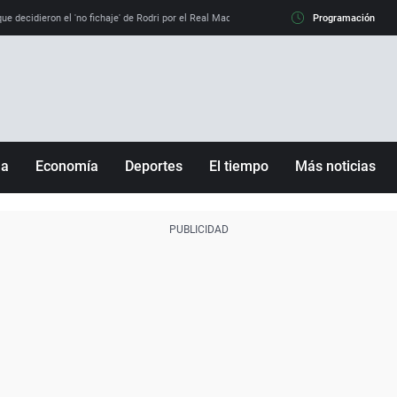
e decidieron el 'no fichaje' de Rodri por el Real Madrid y su 'sí' al Barça
Programación
La llamada de
ña
Economía
Deportes
El tiempo
Más noticias
Fútbol
Sociedad
Baloncesto
Mundo
Tenis
Salud
Motor
Cultura
Ciencia y Tecnología
adrid
Gastronomía
nciana
Medio ambiente