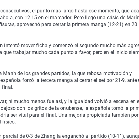
 consecutivos, el punto más largo hasta ese momento, que ac
ñola, con 12-15 en el marcador. Pero llegó una crisis de Marín
isuras, aprovechó para cerrar la primera manga (12-21) en 20
rín intentó mover ficha y comenzó el segundo mucho más agres
 que trabajar mucho cada punto a favor, pero en el inicio sie
a Marín de los grandes partidos, la que rebosa motivación y
 española forzó la tercera manga al cerrar el set por 21-9, ante
final.
evar, ni mucho menos fue así, y la igualdad volvió a escena en e
picajoso con los gritos de la onubense, la española tomó la pri
dría ser vital para el final. Una mejoría propiciada también por
 físico.
un parcial de 0-3 de Zhang la enganchó al partido (10-11), aunq