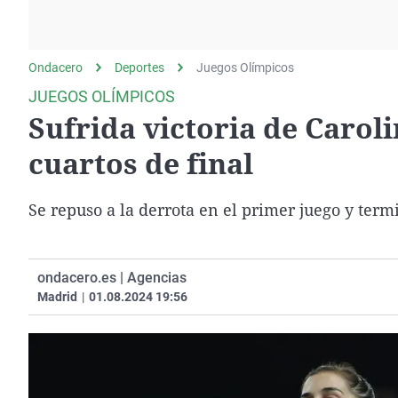
La rosa de los vientos
Caso
Extremadura
Gente viajera
Retornados
Galicia
Ondacero
Deportes
Como el perro y el
Juegos Olímpicos
Equipo de investigación
La Rioja
gato
JUEGOS OLÍMPICOS
Operación Viuda
Navarra
Sufrida victoria de Carol
Negra
País Vasco
cuartos de final
Se repuso a la derrota en el primer juego y te
ondacero.es | Agencias
Madrid
|
01.08.2024 19:56