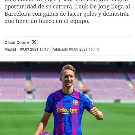
La rosa de los vientos
Caso
Extremadura
Virales
oportunidad de su carrera. Luuk De Jong llega al
Barcelona con ganas de hacer goles y demostrar
Gente viajera
Retornados
Galicia
Televisión
que tiene un hueco en el equipo.
Como el perro y el gat
Equipo de investigaci
La Rioja
Elecciones
Operación Viuda Negr
Navarra
Óscar Conde
País Vasco
Madrid
|
09.09.2021 15:17
(Publicado 09.09.2021 15:14)