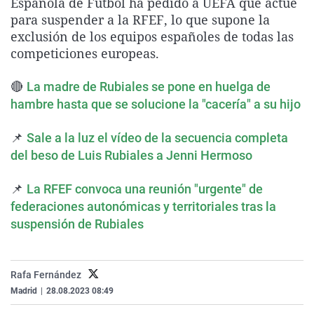
Española de Fútbol ha pedido a UEFA que actúe
La rosa de los vientos
Caso
Extremadura
Virales
para suspender a la RFEF, lo que supone la
exclusión de los equipos españoles de todas las
Gente viajera
Retornados
Galicia
Televisión
competiciones europeas.
Como el perro y el gat
Equipo de investigaci
La Rioja
Elecciones
🔴
Operación Viuda Negr
Navarra
La madre de Rubiales se pone en huelga de
hambre hasta que se solucione la "cacería" a su hijo
País Vasco
📌
Sale a la luz el vídeo de la secuencia completa
del beso de Luis Rubiales a Jenni Hermoso
📌
La RFEF convoca una reunión "urgente" de
federaciones autonómicas y territoriales tras la
suspensión de Rubiales
Rafa Fernández
Madrid
|
28.08.2023 08:49