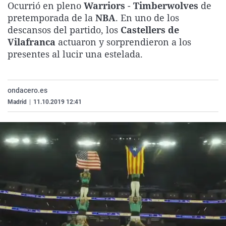
Ocurrió en pleno
Warriors
-
Timberwolves
de
La rosa de los vientos
Caso
Extremadura
Virales
pretemporada de la
NBA
. En uno de los
Gente viajera
Retornados
Galicia
Televisión
descansos del partido, los
Castellers de
Vilafranca
actuaron y sorprendieron a los
Como el perro y el gat
Equipo de investigaci
La Rioja
Elecciones
presentes al lucir una estelada.
Operación Viuda Negr
Navarra
País Vasco
ondacero.es
Madrid
|
11.10.2019 12:41