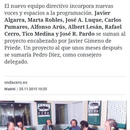
Gente viaj
Kinótico
Comunidad
El nuevo equipo directivo incorpora nuevas
voces y espacios a la programación.
Javier
El colegio 
Serenarte
Navarra
Algarra, Marta Robles, José A. Luque, Carlos
Como el pe
Ficciones 
País Vasc
Pumares, Alfonso Arús, Albert Lesán, Rafael
Cerro, Tico Medina y José R. Pardo
se suman al
La Rioja
proyecto encabezado por Javier Gimeno de
Ceuta
Priede. Un proyecto al que unos meses después
se sumaría Pedro Díez, como consejero
delegado.
ondacero.es
Madrid
|
25.11.2015 10:25