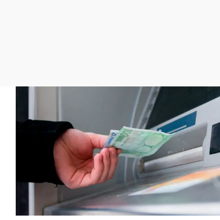
La rosa de los vientos
Caso
Extremadura
Gente viajera
Retornados
Galicia
Como el perro y el
Equipo de investigación
La Rioja
gato
Operación Viuda
Navarra
Negra
País Vasco