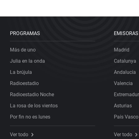
PROGRAMAS
EMISORAS
Más de uno
Madrid
Julia en la onda
Catalunya
La brújula
Andalucía
Radioestadio
Valencia
Radioestadio Noche
Extremadu
La rosa de los vientos
Asturias
Por fin no es lunes
País Vasco
Ver todo
Ver todo