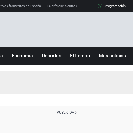
roles fronterizos en España
La diferencia entre observar el eclipse al 99% y al 100%
Programación
ña
Economía
Deportes
El tiempo
Más noticias
Fútbol
Sociedad
Baloncesto
Mundo
Tenis
Salud
Motor
Cultura
Ciencia y Tecnología
adrid
Gastronomía
nciana
Medio ambiente