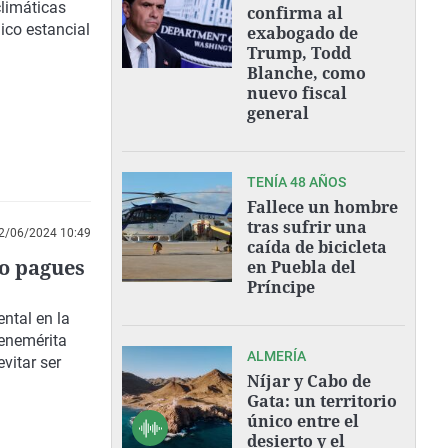
climáticas
confirma al
ico estancial
exabogado de
Trump, Todd
Blanche, como
nuevo fiscal
general
TENÍA 48 AÑOS
Fallece un hombre
tras sufrir una
2/06/2024 10:49
caída de bicicleta
do pagues
en Puebla del
Príncipe
ntal en la
Benemérita
ALMERÍA
vitar ser
Níjar y Cabo de
Gata: un territorio
único entre el
desierto y el