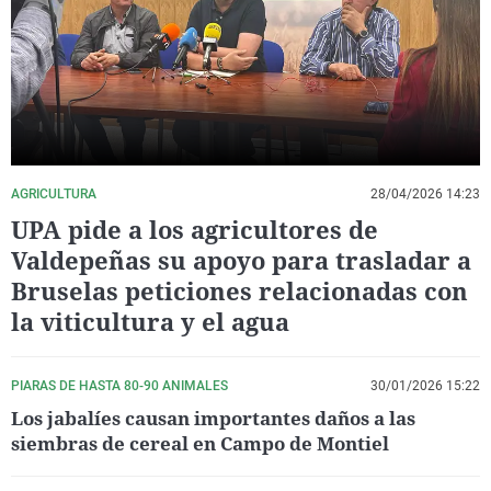
La rosa de los vientos
Caso
Extremadura
Virales
Gente viajera
Retornados
Galicia
Televisión
Como el perro y el gat
Equipo de investigaci
La Rioja
Elecciones
Operación Viuda Negr
Navarra
País Vasco
AGRICULTURA
28/04/2026 14:23
UPA pide a los agricultores de
Valdepeñas su apoyo para trasladar a
Bruselas peticiones relacionadas con
la viticultura y el agua
PIARAS DE HASTA 80-90 ANIMALES
30/01/2026 15:22
Los jabalíes causan importantes daños a las
siembras de cereal en Campo de Montiel