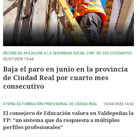
La rosa de los vientos
Caso
Extremadura
Virales
Gente viajera
Retornados
Galicia
Televisión
Como el perro y el gat
Equipo de investigaci
La Rioja
Elecciones
Operación Viuda Negr
Navarra
País Vasco
RÉCORD DE AFILIACIÓN A LA SEGURIDAD SOCIAL CON 185 292 COTIZANTES
02/07/2026 15:44
Baja el paro en junio en la provincia
de Ciudad Real por cuarto mes
consecutivo
II FERIA DE FORMACIÓN PROFESIONAL DE CIUDAD REAL
15/04/2026 14:42
El consejero de Educación valora en Valdepeñas la
FP: "un sistema que da respuesta a múltiples
perfiles profesionales"