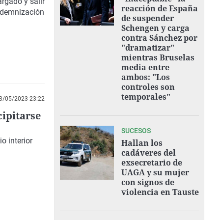
rgado y salir
reacción de España
indemnización
de suspender
Schengen y carga
contra Sánchez por
"dramatizar"
mientras Bruselas
media entre
ambos: "Los
controles son
temporales"
3/05/2023 23:22
cipitarse
SUCESOS
o interior
Hallan los
cadáveres del
exsecretario de
UAGA y su mujer
con signos de
violencia en Tauste