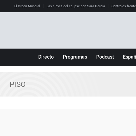
El Orden Mundial
Las claves del eclipse con Sara García
Controles front
Directo
Programas
Podcast
Espa
Más de uno
Los Perseguidos
Andalucía
Por fin
Malas decisiones
Aragón
PISO
Julia en la onda
Expedientes del más allá
Baleares
La brújula
El viaje del Guernica
Cantabria
Radioestadio
Invisibles
Cataluña
Radioestadio noche
Prohibido morirse
Comunidad de M
El colegio invisible
Esto no ha pasado
Comunitat Vale