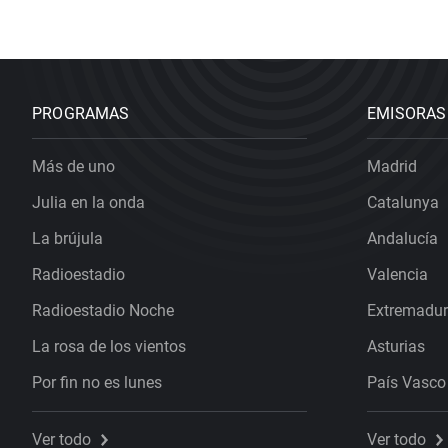
PROGRAMAS
EMISORAS
Más de uno
Madrid
Julia en la onda
Catalunya
La brújula
Andalucía
Radioestadio
Valencia
Radioestadio Noche
Extremadu
La rosa de los vientos
Asturias
Por fin no es lunes
País Vasco
Ver todo
Ver todo