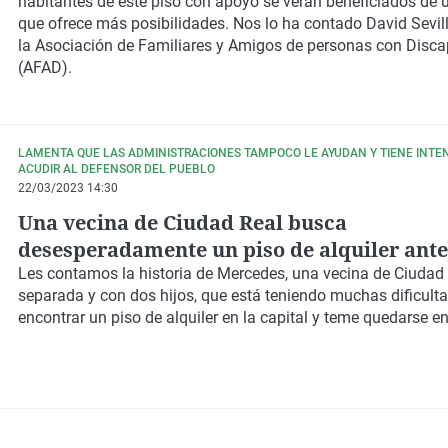
habitantes de este piso con apoyo se verán beneficiados de 
que ofrece más posibilidades. Nos lo ha contado David Sevill
la Asociación de Familiares y Amigos de personas con Disc
(AFAD).
LAMENTA QUE LAS ADMINISTRACIONES TAMPOCO LE AYUDAN Y TIENE INTE
ACUDIR AL DEFENSOR DEL PUEBLO
22/03/2023 14:30
Una vecina de Ciudad Real busca
desesperadamente un piso de alquiler ante
próximo desahucio
Les contamos la historia de Mercedes, una vecina de Ciudad 
separada y con dos hijos, que está teniendo muchas dificult
encontrar un piso de alquiler en la capital y teme quedarse en 