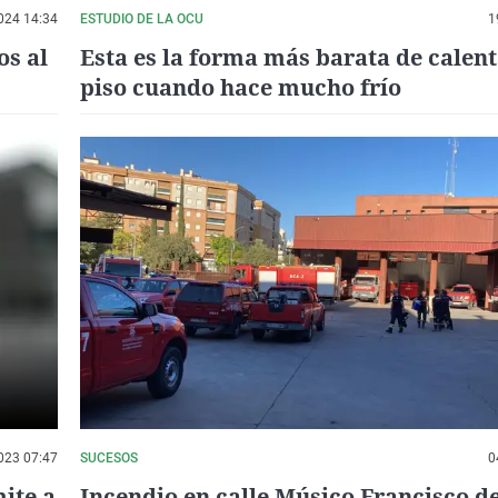
024 14:34
ESTUDIO DE LA OCU
1
os al
Esta es la forma más barata de calen
piso cuando hace mucho frío
023 07:47
SUCESOS
0
mite a
Incendio en calle Músico Francisco de