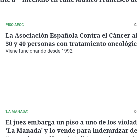
PISO AECC
0
La Asociación Española Contra el Cáncer al
30 y 40 personas con tratamiento oncológi
ambulatorio en su piso de Badajoz
Viene funcionando desde 1992
'LA MANADA'
0
El juez embarga un piso a uno de los viola
'La Manada' y lo vende para indemnizar de