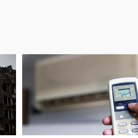
Virales
Televisión
Elecciones