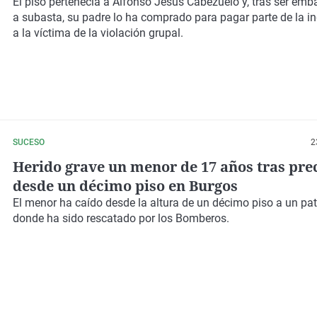
víctima
El piso pertenecía a Alfonso Jesús Cabezuelo y, tras ser emba
a subasta, su padre lo ha comprado para pagar parte de la 
a la víctima de la violación grupal.
SUCESO
2
Herido grave un menor de 17 años tras pre
desde un décimo piso en Burgos
El menor ha caído desde la altura de un décimo piso a un pati
donde ha sido rescatado por los Bomberos.