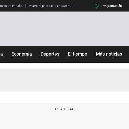
erizos en España
Muere el padre de Leo Messi
La diferencia entre observar el eclip
Programación
ña
Economía
Deportes
El tiempo
Más noticias
Fútbol
Sociedad
Baloncesto
Mundo
Tenis
Salud
Motor
Cultura
Ciencia y Tecnología
adrid
Gastronomía
nciana
Medio ambiente