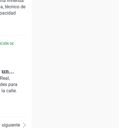
una vivienda
a, técnico de
apacidad
NCIÓN DE
 un
Real,
ades para
la calle.
siguiente