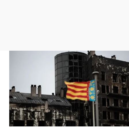
La rosa de los vientos
Caso
Extremadura
Gente viajera
Retornados
Galicia
Como el perro y el
Equipo de investigación
La Rioja
gato
Operación Viuda
Navarra
Negra
País Vasco