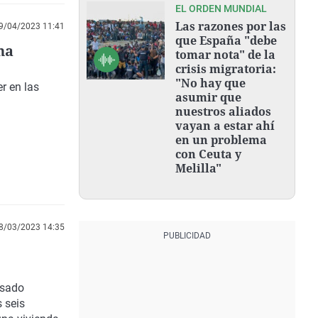
EL ORDEN MUNDIAL
Las razones por las
9/04/2023 11:41
que España "debe
na
tomar nota" de la
crisis migratoria:
"No hay que
er en las
asumir que
nuestros aliados
vayan a estar ahí
en un problema
con Ceuta y
Melilla"
8/03/2023 14:35
asado
 seis