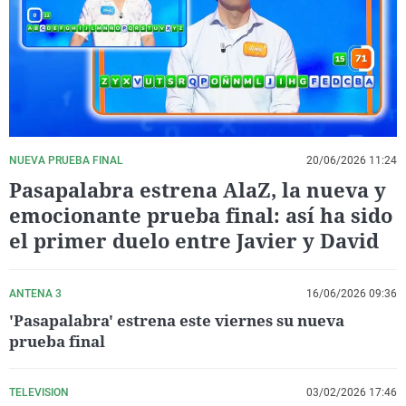
La rosa de los vientos
Caso
Extremadura
Virales
Gente viajera
Retornados
Galicia
Televisión
Como el perro y el gat
Equipo de investigaci
La Rioja
Elecciones
Operación Viuda Negr
Navarra
País Vasco
NUEVA PRUEBA FINAL
20/06/2026 11:24
Pasapalabra estrena AlaZ, la nueva y
emocionante prueba final: así ha sido
el primer duelo entre Javier y David
ANTENA 3
16/06/2026 09:36
'Pasapalabra' estrena este viernes su nueva
prueba final
TELEVISION
03/02/2026 17:46