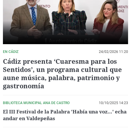
La rosa de los vientos
Caso
Extremadura
Virales
Gente viajera
Retornados
Galicia
Televisión
Como el perro y el gat
Equipo de investigaci
La Rioja
Elecciones
Operación Viuda Negr
Navarra
País Vasco
EN CÁDIZ
24/02/2026 11:20
Cádiz presenta ‘Cuaresma para los
Sentidos’, un programa cultural que
aune música, palabra, patrimonio y
gastronomía
BIBLIOTECA MUNICIPAL ANA DE CASTRO
10/10/2025 14:23
El III Festival de la Palabra 'Había una voz…' echa
andar en Valdepeñas